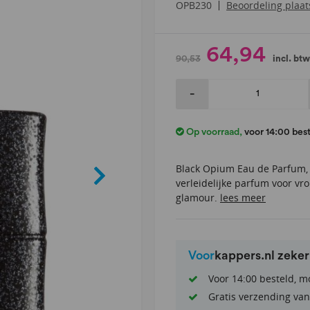
Beoordeling plaa
OPB230
64,94
90,53
incl. btw
-
Op voorraad
,
voor 14:00 bes
Black Opium Eau de Parfum,
verleidelijke parfum voor vr
glamour.
lees meer
Voor
kappers.nl zeke
Voor 14:00 besteld, m
Gratis verzending van