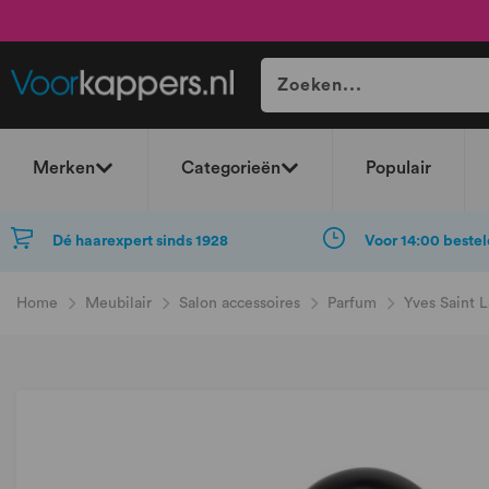
Merken
Categorieën
Populair
Dé haarexpert sinds 1928
Voor 14:00 bestel
Home
Meubilair
Salon accessoires
Parfum
Yves Saint 
Ga
naar
het
einde