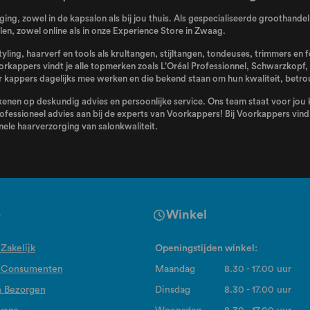
ing, zowel in de kapsalon als bij jou thuis. Als gespecialiseerde groothand
n, zowel online als in onze Experience Store in Zwaag.
tyling, haarverf en tools als krultangen, stijltangen, tondeuses, trimmers en
orkappers vindt je alle topmerken zoals
L’Oréal Professionnel
,
Schwarzkopf
,
kappers dagelijks mee werken en die bekend staan om hun kwaliteit, betro
enen op deskundig advies en persoonlijke service. Ons team staat voor jou kl
ofessioneel advies aan bij de experts van Voorkappers! Bij Voorkappers vind j
ele haarverzorging van salonkwaliteit.
e
Winkel
Zakelijk
Openingstijden winkel:
 Consumenten
Maandag
8.30 - 17.00 uur
n Bezorgen
Dinsdag
8.30 - 17.00 uur