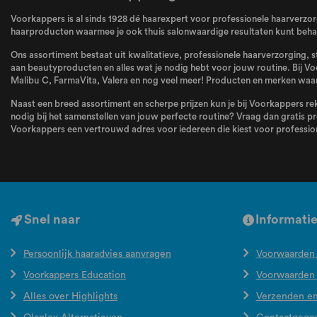
Voorkappers is al sinds 1928 dé haarexpert voor professionele haarverzorg
haarproducten waarmee je ook thuis salonwaardige resultaten kunt behale
Ons assortiment bestaat uit kwalitatieve, professionele haarverzorging, s
aan beautyproducten en alles wat je nodig hebt voor jouw routine. Bij Vo
Malibu C
,
FarmaVita
,
Valera
en nog veel meer! Producten en merken waar 
Naast een breed assortiment en scherpe prijzen kun je bij Voorkappers rek
nodig bij het samenstellen van jouw perfecte routine? Vraag dan gratis pr
Voorkappers een vertrouwd adres voor iedereen die kiest voor profession
Snel naar
Informati
Persoonlijk haaradvies aanvragen
Voorwaarden 
Voorkappers Education
Voorwaarden
Alles over Highlights
Verzenden e