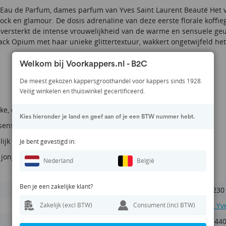
Eau de Parfum, dames parfum van Yves Saint Laurent Beauté Het ve
ock en glamour. De dosis adrenaline van deze eerste florale koffi
e versterkt de intense vrouwelijkheid van de warme en sensuele g
ack Opium met haar unieke glittertextuur, wakkert ongetwijfeld he
Welkom bij Voorkappers.nl - B2C
De meest gekozen kappersgroothandel voor kappers sinds 1928.
Veilig winkelen en thuiswinkel gecertificeerd.
ijke, onweerstaanbare damesgeur
Kies hieronder je land en geef aan of je een BTW nummer hebt.
sensueel
ijk
Je bent gevestigd in:
 jonge en spannende geur
Nederland
België
Ben je een zakelijke klant?
OPB230
Zakelijk (excl BTW)
Consument (incl BTW)
YSL - Yv
336544