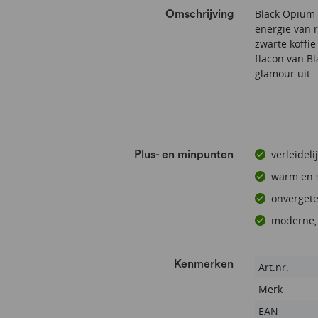
Black Opium 
Omschrijving
energie van r
zwarte koffi
flacon van Bl
glamour uit.
verleidel
Plus- en minpunten
warm en 
onvergetel
moderne,
Kenmerken
Kenmerken
Art.nr.
Merk
EAN