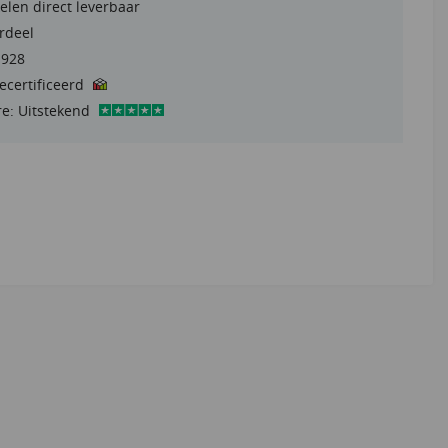
elen direct leverbaar
rdeel
1928
gecertificeerd
re: Uitstekend