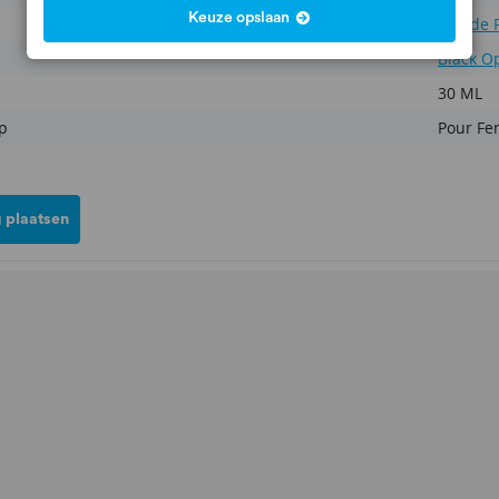
Keuze opslaan
Eau de 
Black O
30 ML
p
Pour F
 plaatsen