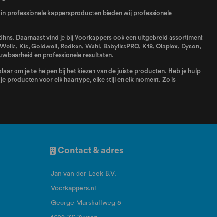
el in professionele kappersproducten bieden wij professionele
 föhns. Daarnaast vind je bij Voorkappers ook een uitgebreid assortiment
Wella
,
Kis
,
Goldwell
,
Redken
,
Wahl
,
BabylissPRO
,
K18
,
Olaplex
,
Dyson
,
uwbaarheid en professionele resultaten.
aar om je te helpen bij het kiezen van de juiste producten. Heb je hulp
e producten voor elk haartype, elke stijl en elk moment. Zo is
Contact & adres
Jan van der Leek B.V.
Voorkappers.nl
George Marshallweg 5