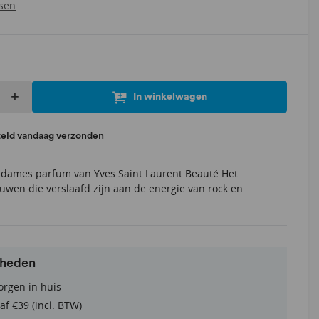
tsen
+
In winkelwagen
teld vandaag verzonden
 dames parfum van Yves Saint Laurent Beauté Het
ouwen die verslaafd zijn aan de energie van rock en
rheden
orgen in huis
af €39 (incl. BTW)