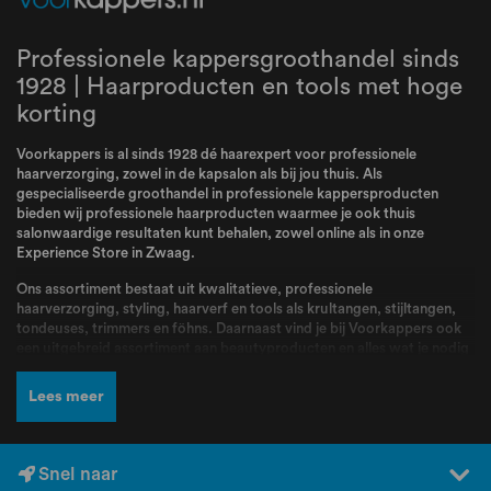
Professionele kappersgroothandel sinds
1928 | Haarproducten en tools met hoge
korting
Voorkappers is al sinds 1928 dé haarexpert voor professionele
haarverzorging, zowel in de kapsalon als bij jou thuis. Als
gespecialiseerde groothandel in professionele kappersproducten
bieden wij professionele haarproducten waarmee je ook thuis
salonwaardige resultaten kunt behalen, zowel online als in onze
Experience Store in Zwaag.
Ons assortiment bestaat uit kwalitatieve, professionele
haarverzorging, styling, haarverf en tools als krultangen, stijltangen,
tondeuses, trimmers en föhns. Daarnaast vind je bij Voorkappers ook
een uitgebreid assortiment aan beautyproducten en alles wat je nodig
hebt voor jouw routine. Bij Voorkappers vindt je alle topmerken zoals
L’Oréal Professionnel
,
Schwarzkopf
,
Wella
,
Kis
,
Goldwell
,
Redken
,
Lees meer
Wahl
,
BabylissPRO
,
K18
,
Olaplex
,
Dyson
,
Malibu C
,
FarmaVita
,
Valera
en nog veel meer! Producten en merken waar kappers dagelijks mee
werken en die bekend staan om hun kwaliteit, betrouwbaarheid en
professionele resultaten.
Snel naar