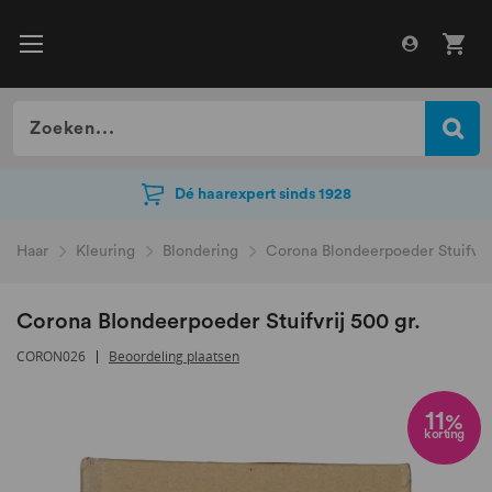
Dé haarexpert sinds 1928
Dé haarexpert sinds 1928
Haar
Kleuring
Blondering
Corona Blondeerpoeder Stuifvrij
Corona Blondeerpoeder Stuifvrij 500 gr.
CORON026
Beoordeling plaatsen
Ga
naar
11
%
korting
het
einde
van