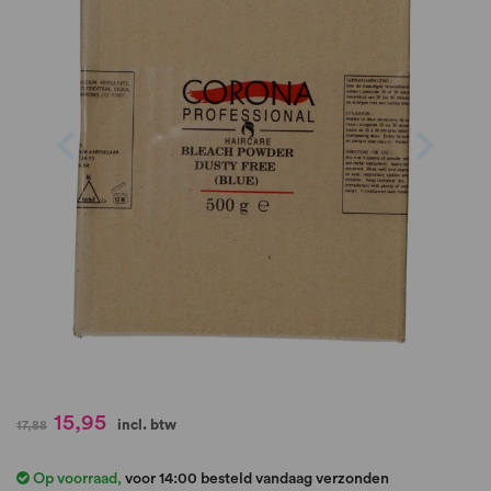
de
afbeeldingen-
gallerij
Ga
15,95
incl. btw
17,88
naar
het
Op voorraad
,
voor 14:00 besteld vandaag verzonden
begin