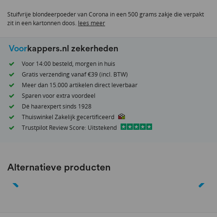
van
Stuifvrije blondeerpoeder van Corona in een 500 grams zakje die verpakt
de
zit in een kartonnen doos.
lees meer
afbeeldingen-
gallerij
Voor
kappers.nl zekerheden
Voor 14:00 besteld, morgen in huis
Gratis verzending vanaf €39 (incl. BTW)
Meer dan 15.000 artikelen direct leverbaar
Sparen voor extra voordeel
Dé haarexpert sinds 1928
Thuiswinkel Zakelijk gecertificeerd
Trustpilot Review Score: Uitstekend
Alternatieve producten