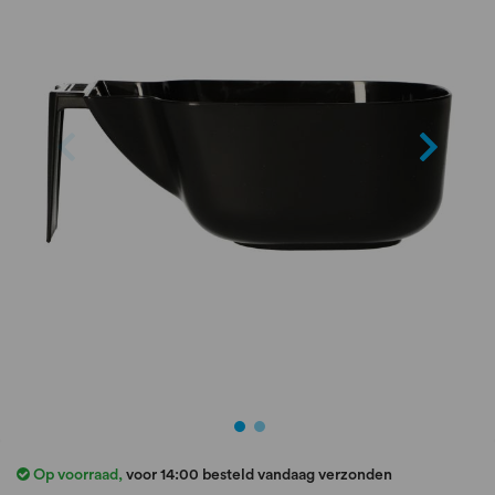
de
afbeeldingen-
gallerij
Ga
naar
Op voorraad
,
voor 14:00 besteld vandaag verzonden