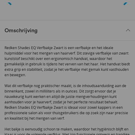
Omschrijving
Redken Shades EQ Verfbakje Zwart is een verfbakje en het ideale
hulpmiddel voor het mengen van haarverf. Dit stevige verfbakje van zwart
kunststof beschikt over een ergonomisch handvat, waardoor het
gemakkelijk in gebruik is tijdens het verven van het haar. Het handvat biedt
extra grip en stabiliteit, zodat je het verfbakje met gemak kunt vasthouden
en bewegen.
Wat dit verfbakje nog praktischer maakt, is de inhoudsaanduiding aan de
binnenkant, zowel in milliliters als in ounces. Dit zorgt ervoor dat je
nauwkeurig kunt werken en altijd de juiste mengverhoudingen kunt
aanhouden voor je haarverf, zodat je het perfecte resultaat behaalt.
Redken Shades EQ Verfbakje Zwart is ideaal voor zowel kappers in een
professionele salon als voor thuisgebruikers die op zoek zijn naar precisie
en kwaliteit bij het mengen van verf.
Het bakje is eenvoudig schoon te maken, waardoor het hygiënisch blijft en
klaar is voor de volgende verfklus. Met zijn functionele ontwerp en handige