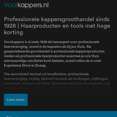
Professionele kappersgroothandel sinds
1928 | Haarproducten en tools met hoge
korting
Voorkappers is al sinds 1928 dé haarexpert voor professionele
haarverzorging, zowel in de kapsalon als bij jou thuis. Als
gespecialiseerde groothandel in professionele kappersproducten
bieden wij professionele haarproducten waarmee je ook thuis
salonwaardige resultaten kunt behalen, zowel online als in onze
Experience Store in Zwaag.
Ons assortiment bestaat uit kwalitatieve, professionele
haarverzorging, styling, haarverf en tools als krultangen, stijltangen,
tondeuses, trimmers en föhns. Daarnaast vind je bij Voorkappers ook
een uitgebreid assortiment aan beautyproducten en alles wat je nodig
hebt voor jouw routine. Bij Voorkappers vindt je alle topmerken zoals
L’Oréal Professionnel
,
Schwarzkopf
,
Wella
,
Kis
,
Goldwell
,
Redken
,
Lees meer
Wahl
,
BabylissPRO
,
K18
,
Olaplex
,
Dyson
,
Malibu C
,
FarmaVita
,
Valera
en nog veel meer! Producten en merken waar kappers dagelijks mee
werken en die bekend staan om hun kwaliteit, betrouwbaarheid en
professionele resultaten.