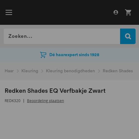
Dé haarexpert sinds 1928
Dé haarexpert sinds 1928
Haar
Kleuring
Kleuring benodigdheden
Redken Shades EQ
Redken Shades EQ Verfbakje Zwart
REDK320
Beoordeling plaatsen
Ga
naar
het
einde
van