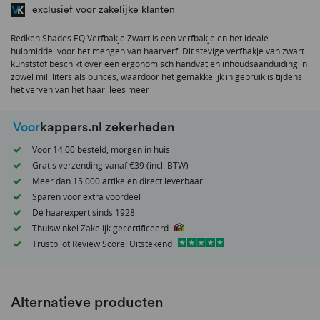
het
exclusief voor zakelijke klanten
begin
van
Redken Shades EQ Verfbakje Zwart is een verfbakje en het ideale
de
hulpmiddel voor het mengen van haarverf. Dit stevige verfbakje van zwart
afbeeldingen-
kunststof beschikt over een ergonomisch handvat en inhoudsaanduiding in
zowel milliliters als ounces, waardoor het gemakkelijk in gebruik is tijdens
gallerij
het verven van het haar.
lees meer
Voor
kappers.nl zekerheden
Voor 14:00 besteld, morgen in huis
Gratis verzending vanaf €39 (incl. BTW)
Meer dan 15.000 artikelen direct leverbaar
Sparen voor extra voordeel
Dé haarexpert sinds 1928
Thuiswinkel Zakelijk gecertificeerd
Trustpilot Review Score: Uitstekend
Alternatieve producten