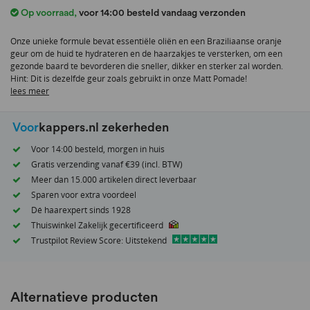
het
Op voorraad
,
voor 14:00 besteld vandaag verzonden
begin
van
Onze unieke formule bevat essentiële oliën en een Braziliaanse oranje
de
geur om de huid te hydrateren en de haarzakjes te versterken, om een
afbeeldingen-
gezonde baard te bevorderen die sneller, dikker en sterker zal worden.
gallerij
Hint: Dit is dezelfde geur zoals gebruikt in onze Matt Pomade!
lees meer
Voor
kappers.nl zekerheden
Voor 14:00 besteld, morgen in huis
Gratis verzending vanaf €39 (incl. BTW)
Meer dan 15.000 artikelen direct leverbaar
Sparen voor extra voordeel
Dé haarexpert sinds 1928
Thuiswinkel Zakelijk gecertificeerd
Trustpilot Review Score: Uitstekend
Alternatieve producten