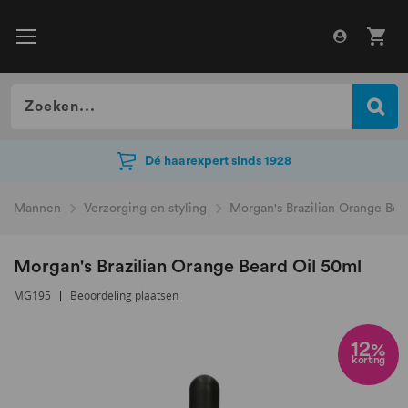
Dé haarexpert sinds 1928
Dé haarexpert sinds 1928
Mannen
Verzorging en styling
Morgan's Brazilian Orange Bea
Morgan's Brazilian Orange Beard Oil 50ml
MG195
Beoordeling plaatsen
Ga
naar
12
%
korting
het
einde
van