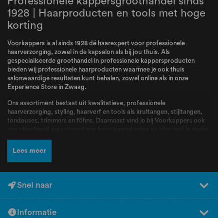
Professionele kappersgroothandel sinds
1928 | Haarproducten en tools met hoge
korting
Voorkappers is al sinds 1928 dé haarexpert voor professionele
haarverzorging, zowel in de kapsalon als bij jou thuis. Als
gespecialiseerde groothandel in professionele kappersproducten
bieden wij professionele haarproducten waarmee je ook thuis
salonwaardige resultaten kunt behalen, zowel online als in onze
Experience Store in Zwaag.
Ons assortiment bestaat uit kwalitatieve, professionele
haarverzorging, styling, haarverf en tools als krultangen, stijltangen,
tondeuses, trimmers en föhns. Daarnaast vind je bij Voorkappers ook
een uitgebreid assortiment aan beautyproducten en alles wat je nodig
hebt voor jouw routine. Bij Voorkappers vindt je alle topmerken zoals
L’Oréal Professionnel
,
Schwarzkopf
,
Wella
,
Kis
,
Goldwell
,
Redken
,
Lees meer
Wahl
,
BabylissPRO
,
K18
,
Olaplex
,
Dyson
,
Malibu C
,
FarmaVita
,
Valera
en nog veel meer! Producten en merken waar kappers dagelijks mee
werken en die bekend staan om hun kwaliteit, betrouwbaarheid en
professionele resultaten.
Snel naar
Naast een breed assortiment en scherpe prijzen kun je bij Voorkappers
rekenen op deskundig advies en persoonlijke service. Ons team staat
Informatie
voor jou klaar om je te helpen bij het kiezen van de juiste producten.