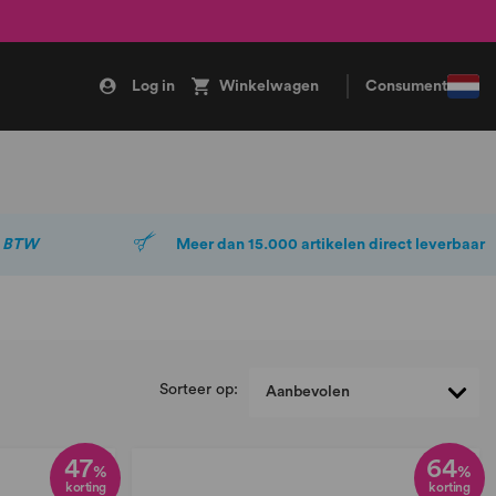
Log in
Winkelwagen
Consument
. BTW
Meer dan 15.000 artikelen direct leverbaar
Sorteer op:
47
64
%
%
korting
korting