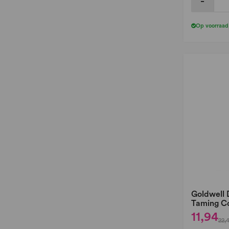
-
Op voorraad
Goldwell 
Taming Co
11,94
22,