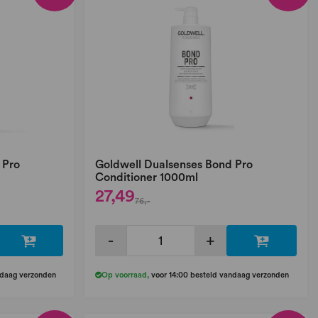
 Pro
Goldwell Dualsenses Bond Pro
Conditioner 1000ml
27,49
76,-
-
+
ndaag verzonden
Op voorraad
,
voor 14:00 besteld vandaag verzonden