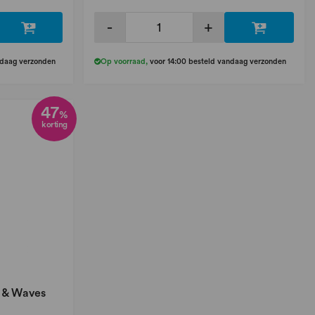
-
+
ndaag verzonden
Op voorraad
,
voor 14:00 besteld vandaag verzonden
47
%
korting
s & Waves