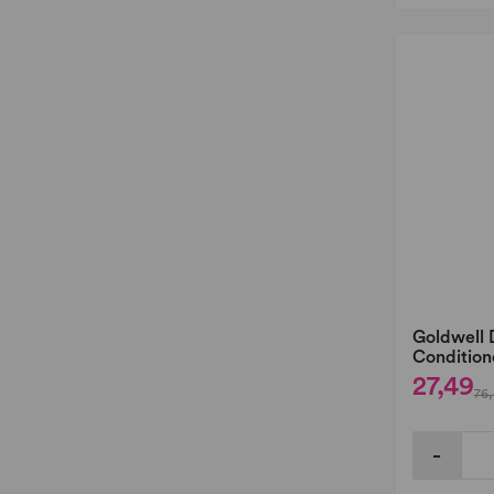
Goldwell D
Condition
27,49
76,
-