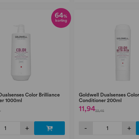
64
%
korting
ualsenses Color Brilliance
Goldwell Dualsenses Color
er 1000ml
Conditioner 200ml
11,94
-
22,45
+
-
+