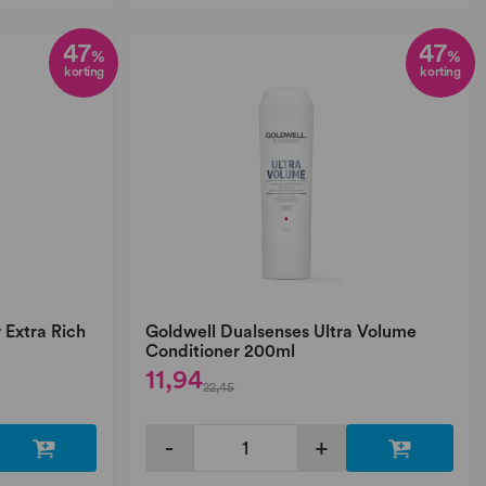
47
47
%
%
korting
korting
 Extra Rich
Goldwell Dualsenses Ultra Volume
Conditioner 200ml
11,94
22,45
-
+