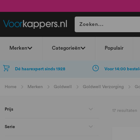
Merken
Categorieën
Populair
Dé haarexpert sinds 1928
Voor 14:00 bestel
Home
Merken
Goldwell
Goldwell Verzorging
Go
Prijs
17
resultaten
Serie