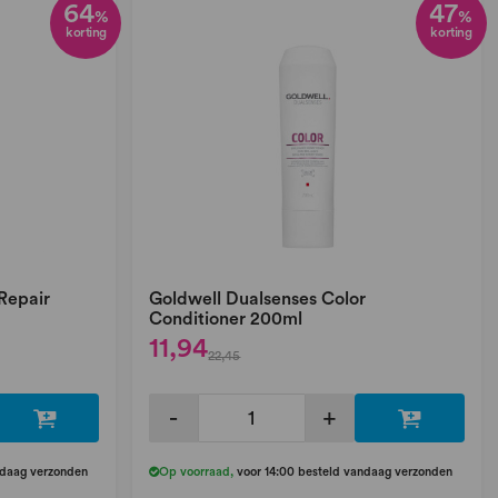
64
47
%
%
korting
korting
Repair
Goldwell Dualsenses Color
Conditioner 200ml
11,94
22,45
-
+
ndaag verzonden
Op voorraad
,
voor 14:00 besteld vandaag verzonden