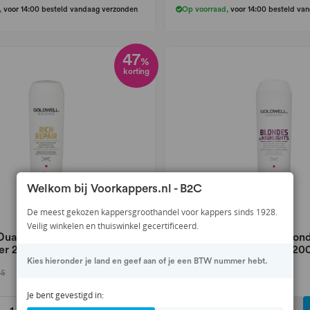
,
voor 14:00 besteld vandaag verzonden
Op voorraad
,
voor 14:00 besteld va
47
%
korting
Welkom bij Voorkappers.nl - B2C
De meest gekozen kappersgroothandel voor kappers sinds 1928.
Veilig winkelen en thuiswinkel gecertificeerd.
Dualsenses Rich Repair
Goldwell Dualsenses Blon
er 200ml
Highlights Conditioner 20
Kies hieronder je land en geef aan of je een BTW nummer hebt.
11,94
45
22,45
Je bent gevestigd in: