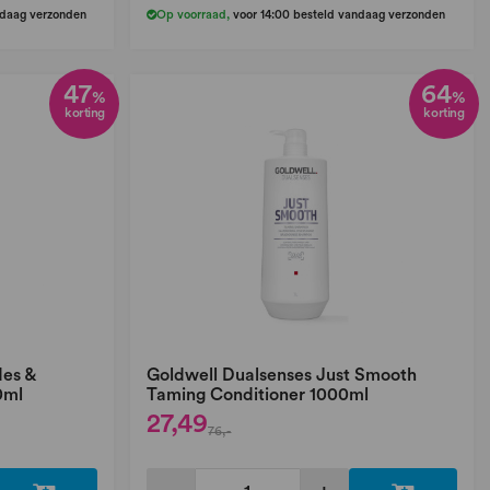
ndaag verzonden
Op voorraad
,
voor 14:00 besteld vandaag verzonden
47
64
%
%
korting
korting
des &
Goldwell Dualsenses Just Smooth
0ml
Taming Conditioner 1000ml
27,49
76,-