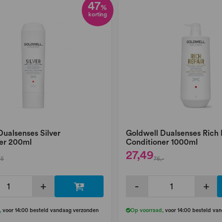
47
%
korting
Dualsenses Silver
Goldwell Dualsenses Rich 
er 200ml
Conditioner 1000ml
27,49
45
76,-
+
-
+
,
voor 14:00 besteld vandaag verzonden
Op voorraad
,
voor 14:00 besteld va