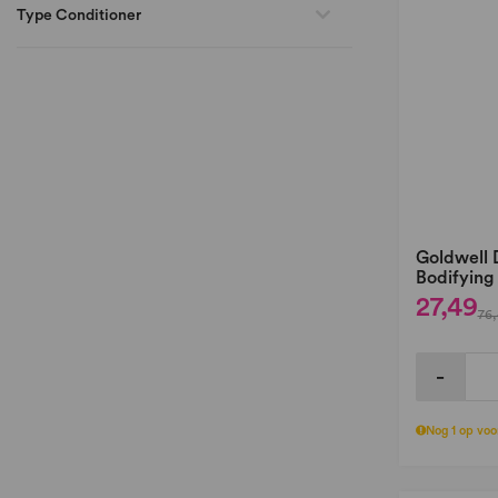
Type Conditioner
Goldwell 
Bodifying
27,49
76,
-
Nog 1 op voo