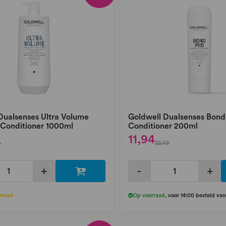
Dualsenses Ultra Volume
Goldwell Dualsenses Bond
 Conditioner 1000ml
Conditioner 200ml
11,94
-
22,45
+
-
+
rraad
Op voorraad
,
voor 14:00 besteld va