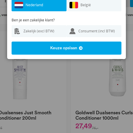
+
-
+
Nederland
België
,
voor 14:00 besteld vandaag verzonden
Op voorraad
,
voor 14:00 besteld va
Ben je een zakelijke klant?
Zakelijk (excl BTW)
Consument (incl BTW)
47
%
korting
Keuze opslaan
Dualsenses Just Smooth
Goldwell Dualsenses Curl
nditioner 200ml
Conditioner 1000ml
27,49
45
76,-