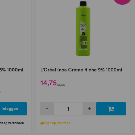
 6% 1000ml
L'Oréal Inoa Creme Riche 9% 1000ml
14,75
18,20
n
-
+
Inloggen
ndaag verzonden
Nog 1 op voorraad