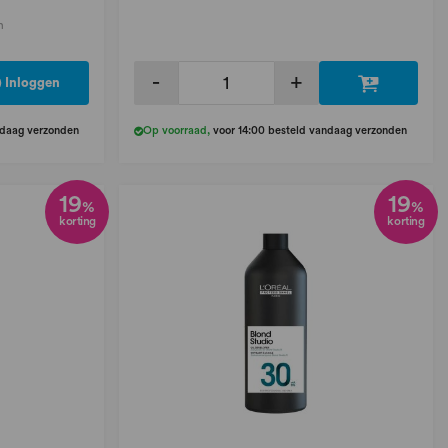
n
-
+
Inloggen
ndaag verzonden
Op voorraad
,
voor 14:00 besteld vandaag verzonden
19
19
%
%
korting
korting