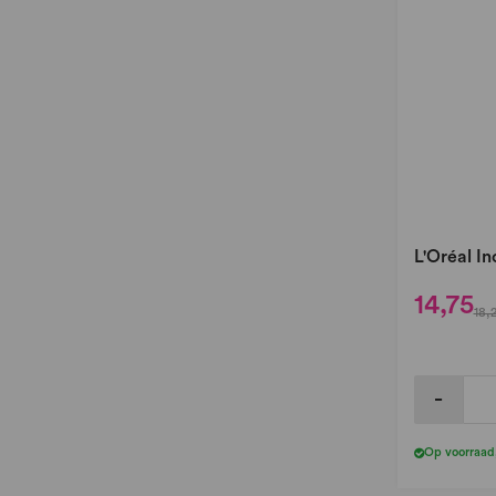
L'Oréal I
14,75
18,
-
Op voorraad