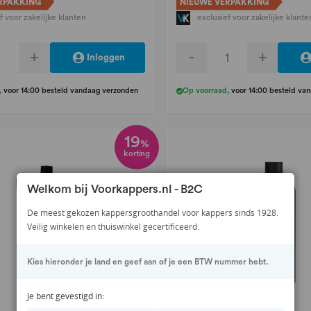
RPAKKING
NIEUWE VERPAKKING
f voor zakelijke klanten
exclusief voor zakelijke klante
+
-
+
Inloggen
,
voor 14:00 besteld vandaag verzonden
Op voorraad
,
voor 14:00 besteld va
19
%
korting
Welkom bij Voorkappers.nl - B2C
De meest gekozen kappersgroothandel voor kappers sinds 1928.
Veilig winkelen en thuiswinkel gecertificeerd.
Kies hieronder je land en geef aan of je een BTW nummer hebt.
Je bent gevestigd in: