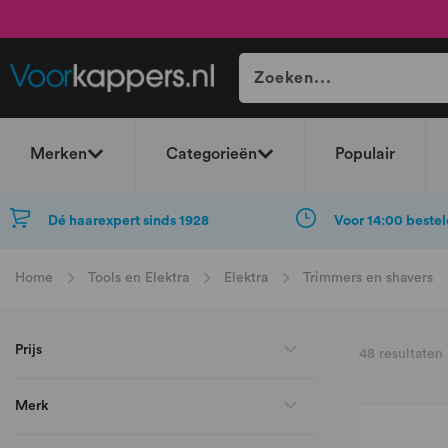
Merken
Categorieën
Populair
Dé haarexpert sinds 1928
Voor 14:00 bestel
Home
Tools en Elektra
Elektra
Trimmers en shavers
Prijs
48
resultaten
Merk