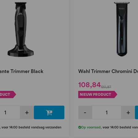
nte Trimmer Black
Wahl Trimmer Chromini D
108,84
120,87
ODUCT
NIEUW PRODUCT
+
-
+
,
voor 14:00 besteld vandaag verzonden
Op voorraad
,
voor 14:00 besteld va