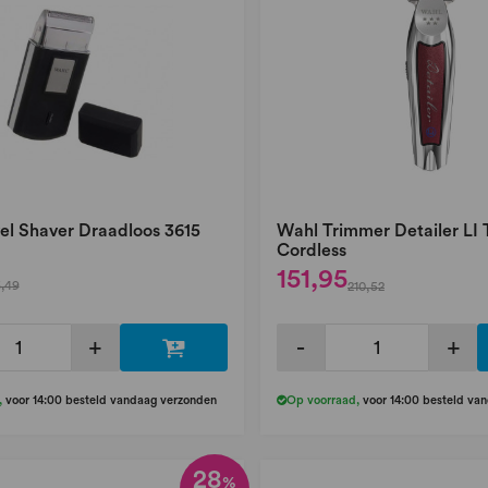
el Shaver Draadloos 3615
Wahl Trimmer Detailer LI
Cordless
151,95
,49
210,52
+
-
+
,
voor 14:00 besteld vandaag verzonden
Op voorraad
,
voor 14:00 besteld va
28
%