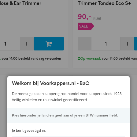
ose & Ear Trimmer
Trimmer Tondeo Eco S+
90,-
114,95
SALE
+
-
+
,
voor 14:00 besteld vandaag verzonden
Op voorraad
,
voor 14:00 besteld va
Welkom bij Voorkappers.nl - B2C
De meest gekozen kappersgroothandel voor kappers sinds 1928.
Veilig winkelen en thuiswinkel gecertificeerd.
Kies hieronder je land en geef aan of je een BTW nummer hebt.
Je bent gevestigd in: