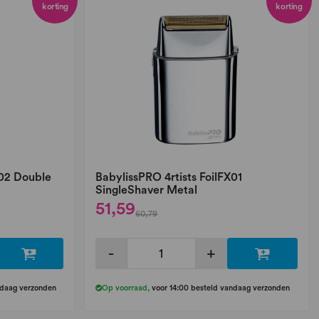
korting
korting
X02 Double
BabylissPRO 4rtists FoilFX01
SingleShaver Metal
51,59
60,79
-
+
ndaag verzonden
Op voorraad
,
voor 14:00 besteld vandaag verzonden