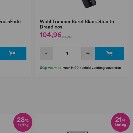
FreshFade
Wahl Trimmer Beret Black Stealth
Draadloos
104,96
143,97
-
+
Op voorraad
,
voor 14:00 besteld vandaag verzonden
28
21
%
%
korting
korting