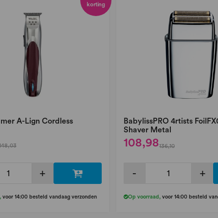
korting
mer A-Lign Cordless
BabylissPRO 4rtists FoilF
Shaver Metal
108,98
148,03
136,10
+
-
+
,
voor 14:00 besteld vandaag verzonden
Op voorraad
,
voor 14:00 besteld va