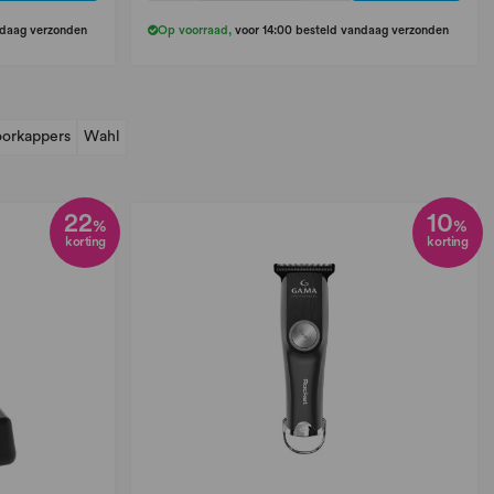
ndaag verzonden
Op voorraad
,
voor 14:00 besteld vandaag verzonden
orkappers
Wahl
22
10
%
%
korting
korting