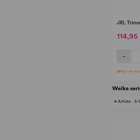
JRL Trim
114,95
-
Nog 1 op voo
Welke seri
4 Artists
5-