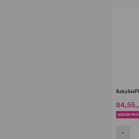
BabylissP
84,55
10
NIEUW PR
-