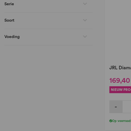
Serie
Soort
Voeding
JRL Diama
169,40
NIEUW PR
-
Op voorraad