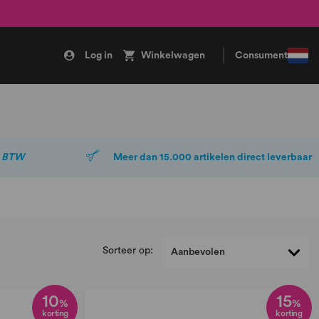
Log in
Winkelwagen
Consument
. BTW
Meer dan 15.000 artikelen direct leverbaar
Sorteer op:
10
15
%
%
korting
korting