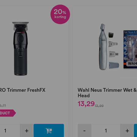
20
%
korting
RO Trimmer FreshFX
Wahl Neus Trimmer Wet & 
Head
13,29
5,71
13,99
ODUCT
+
-
+