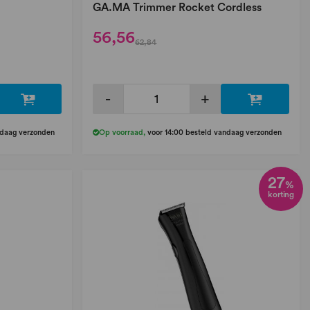
GA.MA Trimmer Rocket Cordless
56,56
62,84
-
+
ndaag verzonden
Op voorraad
,
voor 14:00 besteld vandaag verzonden
27
%
korting