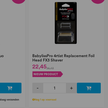
uo
BabylissPro 4rtist Replacement Foil
Head FX3 Shaver
22,45
26,43
NIEUW PRODUCT
-
+
ndaag verzonden
Nog 1 op voorraad