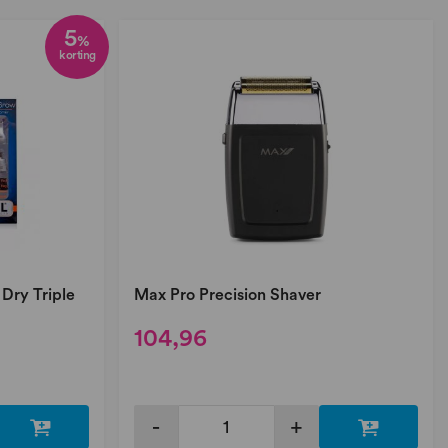
5
%
korting
Dry Triple
Max Pro Precision Shaver
104,96
-
+