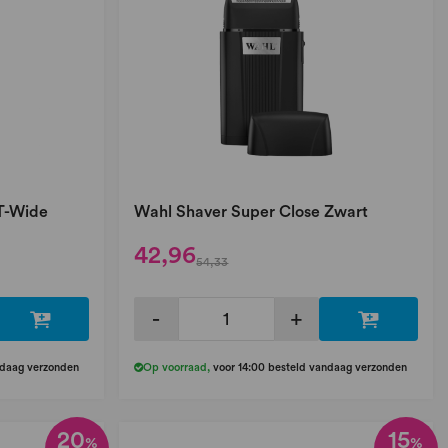
 T-Wide
Wahl Shaver Super Close Zwart
42,96
54,33
-
+
ndaag verzonden
Op voorraad
,
voor 14:00 besteld vandaag verzonden
20
15
%
%