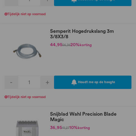
Tijdelijk niet op voorraad
Semperit Hogedrukslang 3m
3/8X3/8
44,95
20%
korting
56,36
-
+
Houdt me op de hoogte
Tijdelijk niet op voorraad
Snijblad Wahl Precision Blade
Magic
36,95
10%
korting
41,27