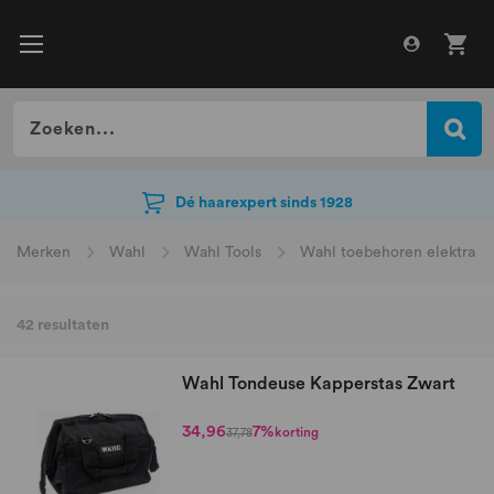
Voor 14:00 besteld, morgen in huis
Voor 14:00 besteld, morgen in huis
Merken
Wahl
Wahl Tools
Wahl toebehoren elektra
42
resultaten
Wahl Tondeuse Kapperstas Zwart
34,96
7%
korting
37,78