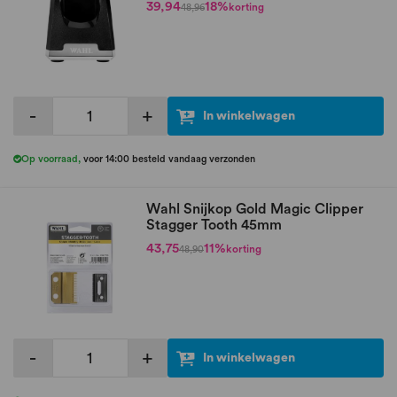
39,94
18%
korting
48,96
-
+
In winkelwagen
Op voorraad
,
voor 14:00 besteld vandaag verzonden
Wahl Snijkop Gold Magic Clipper
Stagger Tooth 45mm
43,75
11%
korting
48,90
-
+
In winkelwagen