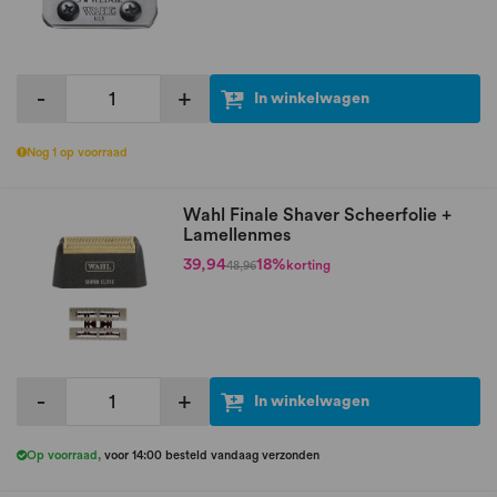
-
+
In winkelwagen
Nog 1 op voorraad
Wahl Finale Shaver Scheerfolie +
Lamellenmes
39,94
18%
korting
48,96
-
+
In winkelwagen
Op voorraad
,
voor 14:00 besteld vandaag verzonden