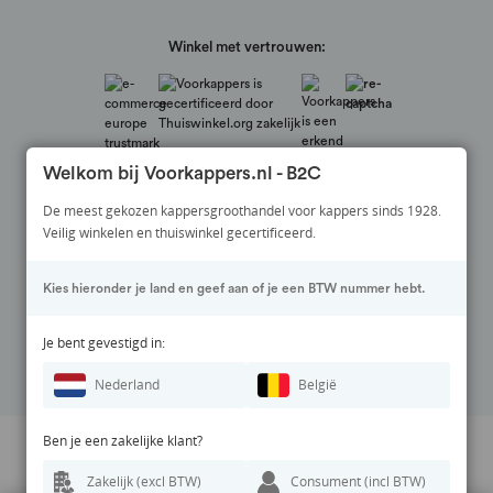
Winkel met vertrouwen:
Welkom bij Voorkappers.nl - B2C
De meest gekozen kappersgroothandel voor kappers sinds 1928.
Veilig winkelen en thuiswinkel gecertificeerd.
Veilig betalen via:
Kies hieronder je land en geef aan of je een BTW nummer hebt.
Volg ons op:
Je bent gevestigd in:
Nederland
België
Ben je een zakelijke klant?
Prijswijzigingen en zetfouten voorbehouden. Alle vermelde prijzen zijn
Zakelijk (excl BTW)
Consument (incl BTW)
inclusief BTW en exclusief eventuele verzendkosten.