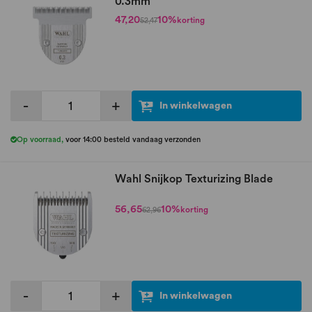
0.3mm
47,20
10%
korting
52,47
-
+
In winkelwagen
Op voorraad
,
voor 14:00 besteld vandaag verzonden
Wahl Snijkop Texturizing Blade
56,65
10%
korting
62,96
-
+
In winkelwagen