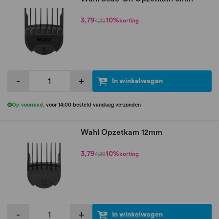
3,79
10%
korting
4,20
-
+
In winkelwagen
Op voorraad
,
voor 14:00 besteld vandaag verzonden
Wahl Opzetkam 12mm
3,79
10%
korting
4,20
-
+
In winkelwagen