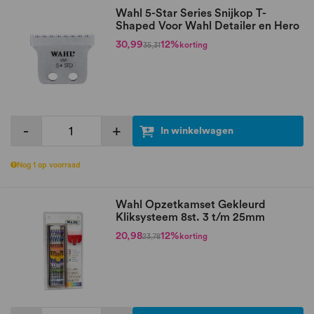
Wahl 5-Star Series Snijkop T-
Shaped Voor Wahl Detailer en Hero
30,99
12%
korting
35,31
-
+
In winkelwagen
Nog 1 op voorraad
Wahl Opzetkamset Gekleurd
Kliksysteem 8st. 3 t/m 25mm
20,98
12%
korting
23,78