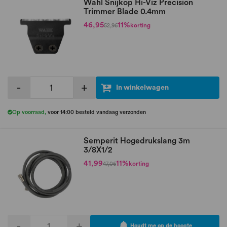
Wahl Snijkop Hi-Viz Precision
Trimmer Blade 0.4mm
46,95
11%
korting
52,96
-
+
In winkelwagen
Op voorraad
,
voor 14:00 besteld vandaag verzonden
Semperit Hogedrukslang 3m
3/8X1/2
41,99
11%
korting
47,06
-
+
Houdt me op de hoogte