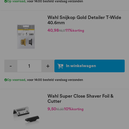
Op voorraad
,
voor 14:00 besteld vandaag verzonden
Wahl Snijkop Gold Detailer T-Wide
40.6mm
40,98
11%
korting
46,17
-
+
In winkelwagen
Op voorraad
,
voor 14:00 besteld vandaag verzonden
Wahl Super Close Shaver Foil &
Cutter
9,50
10%
korting
10,50