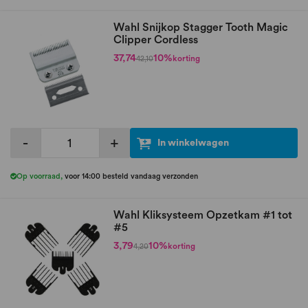
Wahl Snijkop Stagger Tooth Magic
Clipper Cordless
37,74
10%
korting
42,10
-
+
In winkelwagen
Op voorraad
,
voor 14:00 besteld vandaag verzonden
Wahl Kliksysteem Opzetkam #1 tot
#5
3,79
10%
korting
4,20