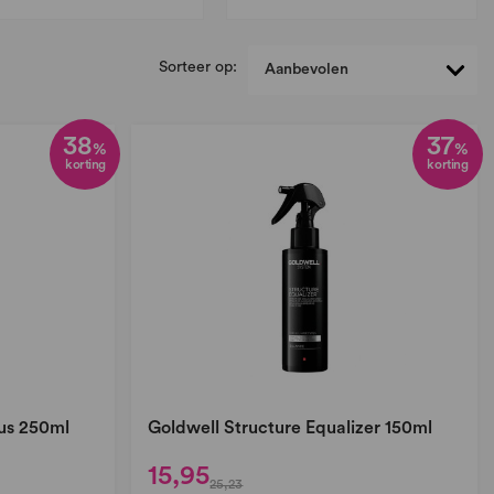
Sorteer op:
38
37
%
%
korting
korting
us 250ml
Goldwell Structure Equalizer 150ml
15,95
25,23