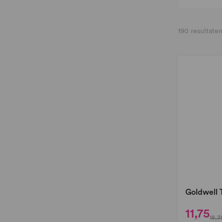
190
resultate
Goldwell 
11,75
18,3