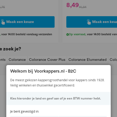
8,49
,75
14,04
Maak een keuze
Maak een keu
,
voor 14:00 besteld vandaag verzonden
Op voorraad
,
voor 14:00 besteld va
e zoek je?
nts
Colorance
Colorance Cover Plus
Colorance Elumenated
Colo
Welkom bij Voorkappers.nl - B2C
38
De meest gekozen kappersgroothandel voor kappers sinds 1928.
%
korting
Veilig winkelen en thuiswinkel gecertificeerd.
Kies hieronder je land en geef aan of je een BTW nummer hebt.
Je bent gevestigd in: