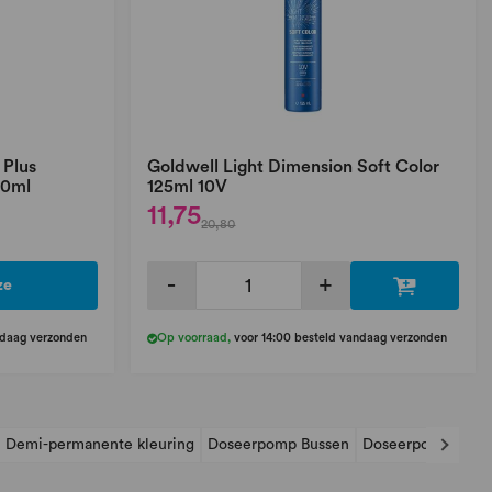
 Plus
Goldwell Light Dimension Soft Color
20ml
125ml 10V
11,75
20,80
-
+
ze
ndaag verzonden
Op voorraad
,
voor 14:00 besteld vandaag verzonden
Demi-permanente kleuring
Doseerpomp Bussen
Doseerpomp Oxyd