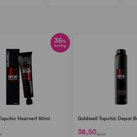
n
36
%
korting
Topchic Haarverf 60ml
Goldwell Topchic Depot B
38,50
9
62,44