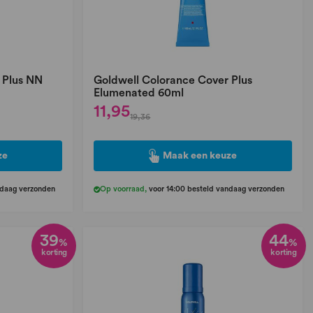
 Plus NN
Goldwell Colorance Cover Plus
Elumenated 60ml
11,95
19,36
ze
Maak een keuze
ndaag verzonden
Op voorraad
,
voor 14:00 besteld vandaag verzonden
39
44
%
%
korting
korting