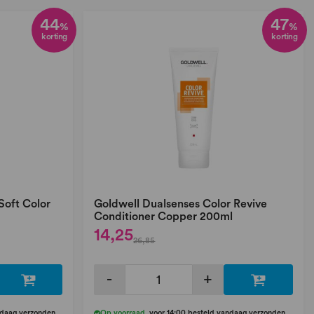
44
47
%
%
korting
korting
Soft Color
Goldwell Dualsenses Color Revive
Conditioner Copper 200ml
14,25
26,85
-
+
ndaag verzonden
Op voorraad
,
voor 14:00 besteld vandaag verzonden