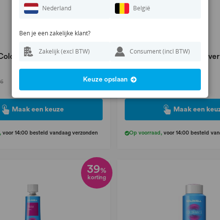
Nederland
België
Ben je een zakelijke klant?
Zakelijk (excl BTW)
Consument (incl BTW)
Colorance Pastel 60ml
Goldwell Colorance Cover
Shades 60ml
11,95
Keuze opslaan
36
19,36
Maak een keuze
Maak een keu
,
voor 14:00 besteld vandaag verzonden
Op voorraad
,
voor 14:00 besteld va
39
%
korting