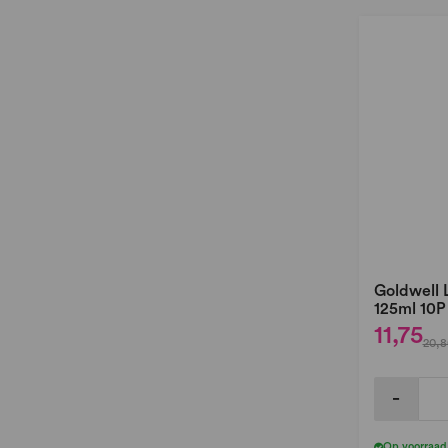
Goldwell 
125ml 10P
11,75
20,8
-
Op voorraad