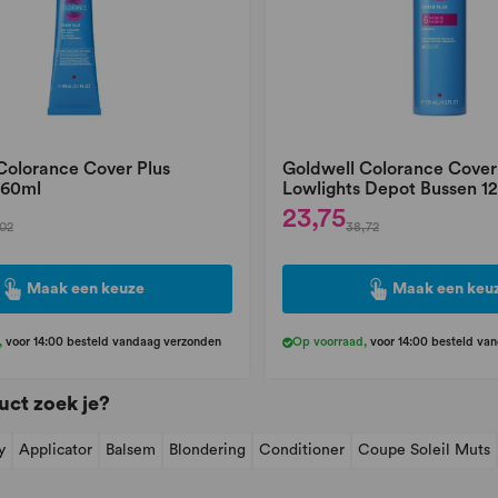
Colorance Cover Plus
Goldwell Colorance Cover
 60ml
Lowlights Depot Bussen 1
23,75
02
38,72
Maak een keuze
Maak een keu
,
voor 14:00 besteld vandaag verzonden
Op voorraad
,
voor 14:00 besteld va
uct zoek je?
y
Applicator
Balsem
Blondering
Conditioner
Coupe Soleil Muts