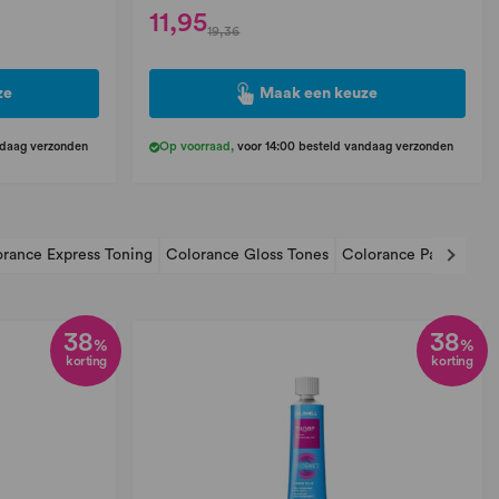
11,95
19,36
ze
Maak een keuze
ndaag verzonden
Op voorraad
,
voor 14:00 besteld vandaag verzonden
rance Express Toning
Colorance Gloss Tones
Colorance Pastel
Col
38
38
%
%
korting
korting