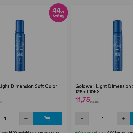
44
%
korting
Light Dimension Soft Color
Goldwell Light Dimension 
125ml 10BS
11,75
0
20,80
+
-
+
,
voor 14:00 besteld vandaag verzonden
Op voorraad
,
voor 14:00 besteld va