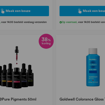
Maak een keuze
Maak een keu
,
voor 14:00 besteld vandaag verzonden
Op voorraad
,
voor 14:00 besteld va
38
%
korting
@Pure Pigments 50ml
Goldwell Colorance Gloss