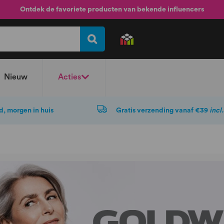
Ontdek de favoriete producten van bekende influencers
Nieuw
Acties
d, morgen in huis
Gratis verzending vanaf €39
incl