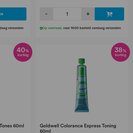
-
+
ze
ndaag verzonden
Op voorraad
,
voor 14:00 besteld vandaag verzonden
40
38
%
%
korting
korting
 Tones 60ml
Goldwell Colorance Express Toning
60ml