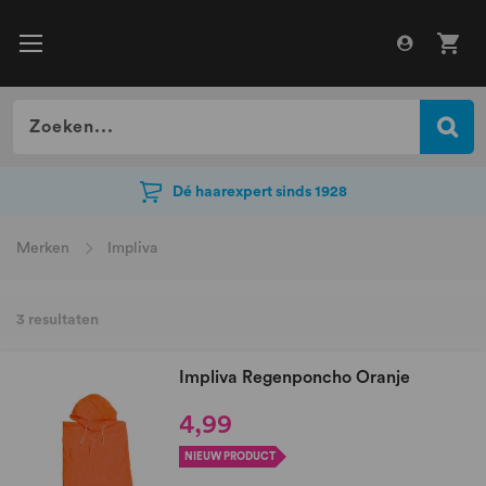
Dé haarexpert sinds 1928
Dé haarexpert sinds 1928
Merken
Impliva
3
resultaten
Impliva Regenponcho Oranje
4,99
NIEUW PRODUCT