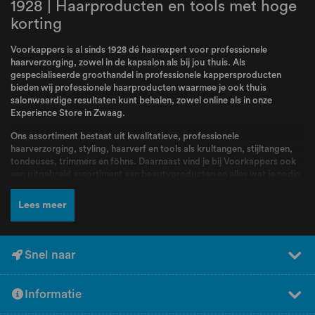
1928 | Haarproducten en tools met hoge
korting
Voorkappers is al sinds 1928 dé haarexpert voor professionele
haarverzorging, zowel in de kapsalon als bij jou thuis. Als
gespecialiseerde groothandel in professionele kappersproducten
bieden wij professionele haarproducten waarmee je ook thuis
salonwaardige resultaten kunt behalen, zowel online als in onze
Experience Store in Zwaag.
Ons assortiment bestaat uit kwalitatieve, professionele
haarverzorging, styling, haarverf en tools als krultangen, stijltangen,
tondeuses, trimmers en föhns. Daarnaast vind je bij Voorkappers ook
een uitgebreid assortiment aan beautyproducten en alles wat je nodig
hebt voor jouw routine. Bij Voorkappers vindt je alle topmerken zoals
L’Oréal Professionnel
,
Schwarzkopf
,
Wella
,
Kis
,
Goldwell
,
Redken
,
Lees meer
Wahl
,
BabylissPRO
,
K18
,
Olaplex
,
Dyson
,
Malibu C
,
FarmaVita
,
Valera
en nog veel meer! Producten en merken waar kappers dagelijks mee
werken en die bekend staan om hun kwaliteit, betrouwbaarheid en
professionele resultaten.
Snel naar
Naast een breed assortiment en scherpe prijzen kun je bij Voorkappers
rekenen op deskundig advies en persoonlijke service. Ons team staat
Informatie
voor jou klaar om je te helpen bij het kiezen van de juiste producten.
Heb je hulp nodig bij het samenstellen van jouw perfecte routine?