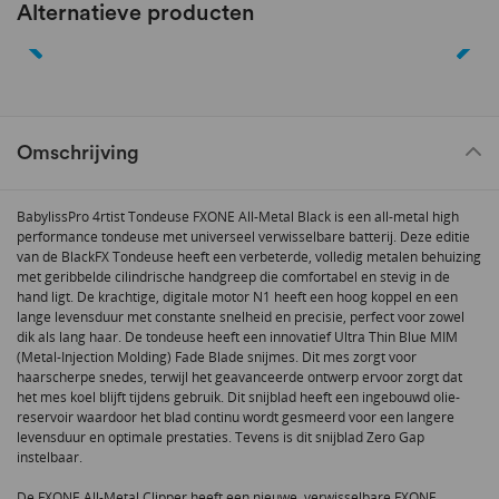
Alternatieve producten
Omschrijving
BabylissPro 4rtist Tondeuse FXONE All-Metal Black is een all-metal high
performance tondeuse met universeel verwisselbare batterij. Deze editie
van de BlackFX Tondeuse heeft een verbeterde, volledig metalen behuizing
met geribbelde cilindrische handgreep die comfortabel en stevig in de
hand ligt. De krachtige, digitale motor N1 heeft een hoog koppel en een
lange levensduur met constante snelheid en precisie, perfect voor zowel
dik als lang haar. De tondeuse heeft een innovatief Ultra Thin Blue MIM
(Metal-Injection Molding) Fade Blade snijmes. Dit mes zorgt voor
haarscherpe snedes, terwijl het geavanceerde ontwerp ervoor zorgt dat
het mes koel blijft tijdens gebruik. Dit snijblad heeft een ingebouwd olie-
reservoir waardoor het blad continu wordt gesmeerd voor een langere
levensduur en optimale prestaties. Tevens is dit snijblad Zero Gap
instelbaar.
De FXONE All-Metal Clipper heeft een nieuwe, verwisselbare FXONE