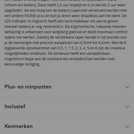
Lithium-Ion batterij. Deze heeft 2,5 uur looptijd en is in slechts 2 uur weer
opgeladen. Via een knop kan de batterij supersnel verwisseld worden met
een andere FXONE accu en kun je direct weer draadloos aan het werk. De
LED-indicator in ringvorm heeft een tactschakelaar om aan te geven
hoeveel batterij er nog resterend is. De ergonomische, robuuste metalen
behuizing is ontworpen voor langdurig gebruik en biedt maximaal comfort
tijdens het werken. Dankzij de verstelbare taper hendel in vijf posities kun
je de haarlengte met precisie aanpassen van 0,5mm tot 4,2mm. Met de 8
bijgeleverde opzetkammen van 0.5, 1, 1.5, 2, 3, 4, 5 en 6 zijn de creatieve
mogelijkheden eindeloos. De tondeuse heeft een verwijderbaar,
magnetisch kapje aan de voorkant dat verwijderd kan worden voor
eenvoudige reiniging.
Plus- en minpunten
Inclusief
Kenmerken