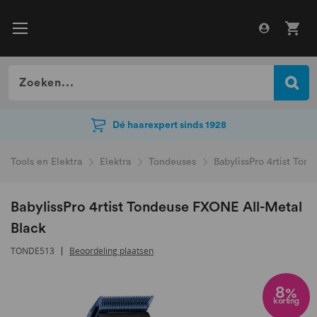
Dé haarexpert sinds 1928
Dé haarexpert sinds 1928
Tools en Elektra
Elektra
Tondeuses
BabylissPro 4rtist Ton
BabylissPro 4rtist Tondeuse FXONE All-Metal
Black
TONDE513
Beoordeling plaatsen
Ga
naar
8
%
korting
het
einde