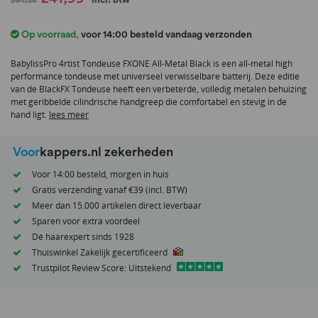
naar
het
Op voorraad
,
voor 14:00 besteld vandaag verzonden
begin
van
BabylissPro 4rtist Tondeuse FXONE All-Metal Black is een all-metal high
de
performance tondeuse met universeel verwisselbare batterij. Deze editie
afbeeldingen-
van de BlackFX Tondeuse heeft een verbeterde, volledig metalen behuizing
gallerij
met geribbelde cilindrische handgreep die comfortabel en stevig in de
hand ligt.
lees meer
Voor
kappers.nl zekerheden
Voor 14:00 besteld, morgen in huis
Gratis verzending vanaf €39 (incl. BTW)
Meer dan 15.000 artikelen direct leverbaar
Sparen voor extra voordeel
Dé haarexpert sinds 1928
Thuiswinkel Zakelijk gecertificeerd
Trustpilot Review Score: Uitstekend