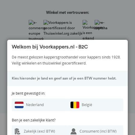
Winkel met vertrouwen:
Welkom bij Voorkappers.nl - B2C
De meest gekozen kappersgroothandel voor kappers sinds 1928.
Veilig winkelen en thuiswinkel gecertificeerd.
Veilig betalen via:
Kies hieronder je land en geef aan of je een BTW nummer hebt.
Volg ons op:
Je bent gevestigd in:
Nederland
België
Ben je een zakelijke klant?
Prijswijzigingen en zetfouten voorbehouden. Alle vermelde prijzen zijn
Zakelijk (excl BTW)
Consument (incl BTW)
inclusief BTW en exclusief eventuele verzendkosten.