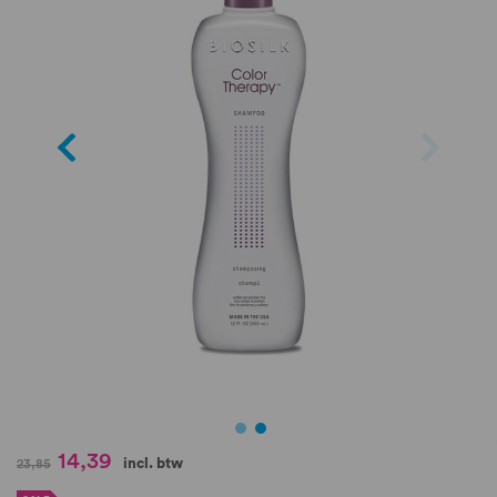
de
afbeeldingen-
gallerij
Ga
14,39
incl. btw
23,85
naar