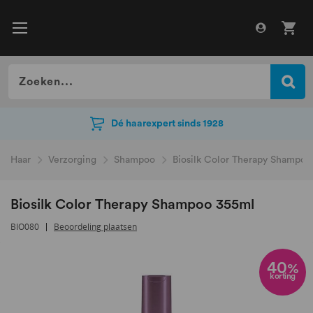
Dé haarexpert sinds 1928
Dé haarexpert sinds 1928
Haar
Verzorging
Shampoo
Biosilk Color Therapy Shampo
Biosilk Color Therapy Shampoo 355ml
BIO080
Beoordeling plaatsen
Ga
naar
40
%
korting
het
einde
van