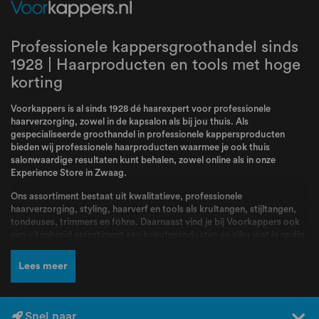
Professionele kappersgroothandel sinds
1928 | Haarproducten en tools met hoge
korting
Voorkappers is al sinds 1928 dé haarexpert voor professionele
haarverzorging, zowel in de kapsalon als bij jou thuis. Als
gespecialiseerde groothandel in professionele kappersproducten
bieden wij professionele haarproducten waarmee je ook thuis
salonwaardige resultaten kunt behalen, zowel online als in onze
Experience Store in Zwaag.
Ons assortiment bestaat uit kwalitatieve, professionele
haarverzorging, styling, haarverf en tools als krultangen, stijltangen,
tondeuses, trimmers en föhns. Daarnaast vind je bij Voorkappers ook
een uitgebreid assortiment aan beautyproducten en alles wat je nodig
hebt voor jouw routine. Bij Voorkappers vindt je alle topmerken zoals
L’Oréal Professionnel
,
Schwarzkopf
,
Wella
,
Kis
,
Goldwell
,
Redken
,
Lees meer
Wahl
,
BabylissPRO
,
K18
,
Olaplex
,
Dyson
,
Malibu C
,
FarmaVita
,
Valera
en nog veel meer! Producten en merken waar kappers dagelijks mee
werken en die bekend staan om hun kwaliteit, betrouwbaarheid en
professionele resultaten.
Snel naar