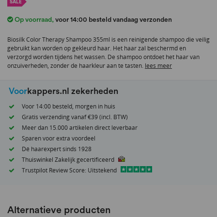
het
SALE
begin
Op voorraad
,
voor 14:00 besteld vandaag verzonden
van
de
Biosilk Color Therapy Shampoo 355ml is een reinigende shampoo die veilig
afbeeldingen-
gebruikt kan worden op gekleurd haar. Het haar zal beschermd en
gallerij
verzorgd worden tijdens het wassen. De shampoo ontdoet het haar van
onzuiverheden, zonder de haarkleur aan te tasten.
lees meer
Voor
kappers.nl zekerheden
Voor 14:00 besteld, morgen in huis
Gratis verzending vanaf €39 (incl. BTW)
Meer dan 15.000 artikelen direct leverbaar
Sparen voor extra voordeel
Dé haarexpert sinds 1928
Thuiswinkel Zakelijk gecertificeerd
Trustpilot Review Score: Uitstekend
Alternatieve producten