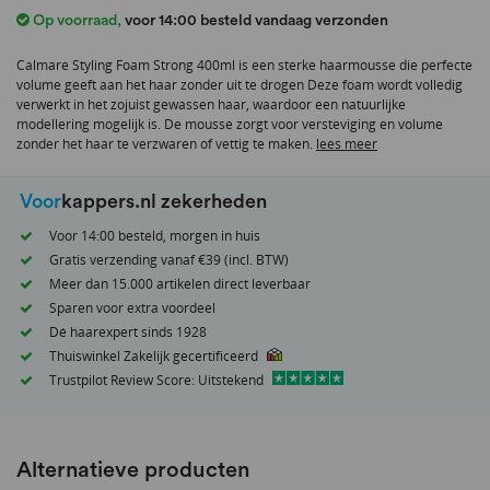
het
Op voorraad
,
voor 14:00 besteld vandaag verzonden
begin
van
Calmare Styling Foam Strong 400ml is een sterke haarmousse die perfecte
de
volume geeft aan het haar zonder uit te drogen Deze foam wordt volledig
afbeeldingen-
verwerkt in het zojuist gewassen haar, waardoor een natuurlijke
gallerij
modellering mogelijk is. De mousse zorgt voor versteviging en volume
zonder het haar te verzwaren of vettig te maken.
lees meer
Voor
kappers.nl zekerheden
Voor 14:00 besteld, morgen in huis
Gratis verzending vanaf €39 (incl. BTW)
Meer dan 15.000 artikelen direct leverbaar
Sparen voor extra voordeel
Dé haarexpert sinds 1928
Thuiswinkel Zakelijk gecertificeerd
Trustpilot Review Score: Uitstekend
Alternatieve producten