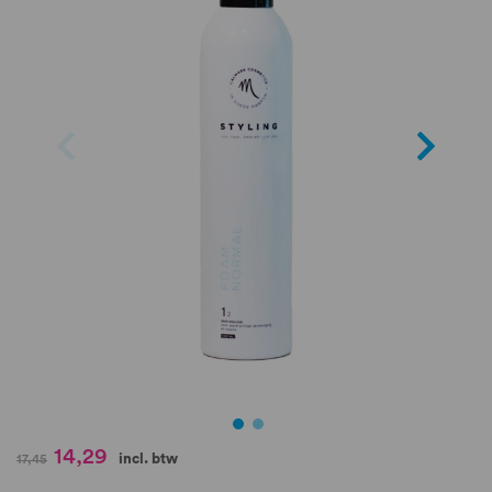
de
afbeeldingen-
gallerij
Ga
14,29
incl. btw
17,45
naar