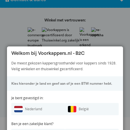
salonkwaliteit.
Winkel met vertrouwen:
Welkom bij Voorkappers.nl - B2C
De meest gekozen kappersgroothandel voor kappers sinds 1928.
Veilig winkelen en thuiswinkel gecertificeerd.
Veilig betalen via:
Kies hieronder je land en geef aan of je een BTW nummer hebt.
Volg ons op:
Je bent gevestigd in:
Nederland
België
Ben je een zakelijke klant?
Prijswijzigingen en zetfouten voorbehouden. Alle vermelde prijzen zijn