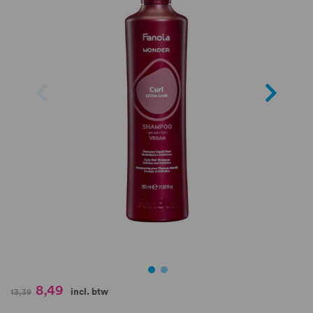
de
afbeeldingen-
gallerij
Ga
8,49
incl. btw
13,39
naar