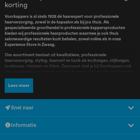
korting
Voorkappers is al sinds 1928 dé haarexpert voor professionele
haarverzorging, zowel in de kapsalon als bij jou thuis. Als
gespecialiseerde groothandel in professionele kappersproducten
bieden wij professionele haarproducten waarmee je ook thuis
salonwaardige resultaten kunt behalen, zowel online als in onze
Experience Store in Zwaag.
Ons assortiment bestaat uit kwalitatieve, professionele
haarverzorging, styling, haarverf en tools als krultangen, stijltangen,
tondeuses, trimmers en föhns. Daarnaast vind je bij Voorkappers ook
een uitgebreid assortiment aan beautyproducten en alles wat je nodig
hebt voor jouw routine. Bij Voorkappers vindt je alle topmerken zoals
L’Oréal Professionnel
,
Schwarzkopf
,
Wella
,
Kis
,
Goldwell
,
Redken
,
Lees meer
Wahl
,
BabylissPRO
,
K18
,
Olaplex
,
Dyson
,
Malibu C
,
FarmaVita
,
Valera
en nog veel meer! Producten en merken waar kappers dagelijks mee
werken en die bekend staan om hun kwaliteit, betrouwbaarheid en
professionele resultaten.
Snel naar
Naast een breed assortiment en scherpe prijzen kun je bij Voorkappers
rekenen op deskundig advies en persoonlijke service. Ons team staat
Informatie
voor jou klaar om je te helpen bij het kiezen van de juiste producten.
Heb je hulp nodig bij het samenstellen van jouw perfecte routine?
Vraag dan gratis professioneel advies aan bij de experts van