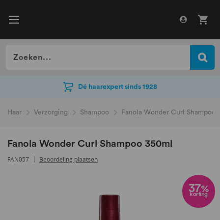
Dé haarexpert sinds 1928
Dé haarexpert sinds 1928
Haar
Verzorging
Shampoo
Fanola Wonder Curl Shampoo 
Fanola Wonder Curl Shampoo 350ml
FAN057
Beoordeling plaatsen
Ga
naar
37
%
korting
het
einde
van