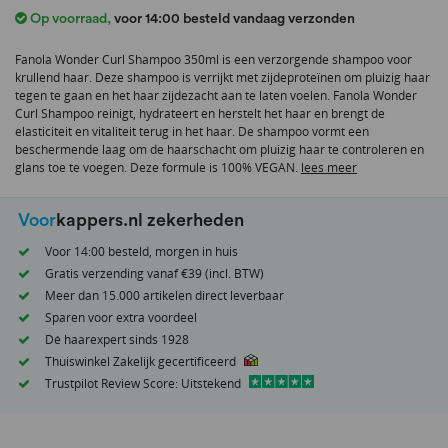
het
Op voorraad
,
voor 14:00 besteld vandaag verzonden
begin
van
Fanola Wonder Curl Shampoo 350ml is een verzorgende shampoo voor
de
krullend haar. Deze shampoo is verrijkt met zijdeproteïnen om pluizig haar
afbeeldingen-
tegen te gaan en het haar zijdezacht aan te laten voelen. Fanola Wonder
gallerij
Curl Shampoo reinigt, hydrateert en herstelt het haar en brengt de
elasticiteit en vitaliteit terug in het haar. De shampoo vormt een
beschermende laag om de haarschacht om pluizig haar te controleren en
glans toe te voegen. Deze formule is 100% VEGAN.
lees meer
Voor
kappers.nl zekerheden
Voor 14:00 besteld, morgen in huis
Gratis verzending vanaf €39 (incl. BTW)
Meer dan 15.000 artikelen direct leverbaar
Sparen voor extra voordeel
Dé haarexpert sinds 1928
Thuiswinkel Zakelijk gecertificeerd
Trustpilot Review Score: Uitstekend