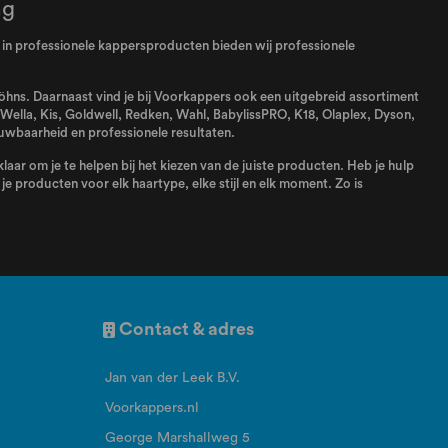
ng
el in professionele kappersproducten bieden wij professionele
 föhns. Daarnaast vind je bij Voorkappers ook een uitgebreid assortiment
Wella
,
Kis
,
Goldwell
,
Redken
,
Wahl
,
BabylissPRO
,
K18
,
Olaplex
,
Dyson
,
uwbaarheid en professionele resultaten.
aar om je te helpen bij het kiezen van de juiste producten. Heb je hulp
e producten voor elk haartype, elke stijl en elk moment. Zo is
Contact & adres
Jan van der Leek B.V.
Voorkappers.nl
George Marshallweg 5