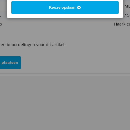
1000 M
Keuze opslaan
L
1.5% / 5
p
Haarkle
een beoordelingen voor dit artikel.
 plaatsen