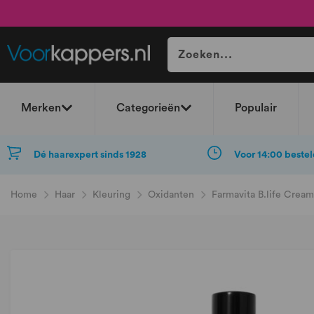
Merken
Categorieën
Populair
Dé haarexpert sinds 1928
Voor 14:00 bestel
Home
Haar
Kleuring
Oxidanten
Farmavita B.life Crea
Ga
naar
het
einde