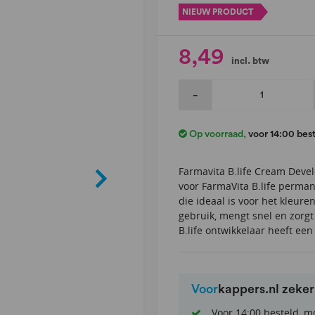
NIEUW PRODUCT
8,49
incl. btw
-
Op voorraad
,
voor 14:00 bes
Farmavita B.life Cream Devel
voor FarmaVita B.life perma
die ideaal is voor het kleure
gebruik, mengt snel en zorgt
B.life ontwikkelaar heeft e
Voor
kappers.nl zeke
Voor 14:00 besteld, m