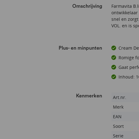
Farmavita B.
Omschrijving
ontwikkelaar 
snel en zorgt
VOL. en is sp
Cream Dev
Plus- en minpunten
Romige f
Gaat perf
Inhoud: 
Kenmerken
Kenmerken
Art.nr.
Merk
EAN
Soort
Serie