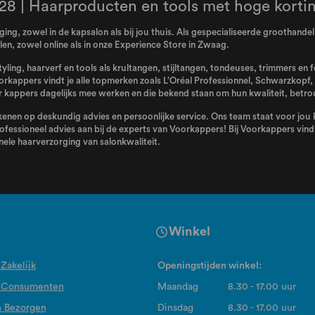
28 | Haarproducten en tools met hoge korti
ing, zowel in de kapsalon als bij jou thuis. Als gespecialiseerde groothand
n, zowel online als in onze Experience Store in Zwaag.
tyling, haarverf en tools als krultangen, stijltangen, tondeuses, trimmers en
orkappers vindt je alle topmerken zoals
L’Oréal Professionnel
,
Schwarzkopf
,
kappers dagelijks mee werken en die bekend staan om hun kwaliteit, betro
enen op deskundig advies en persoonlijke service. Ons team staat voor jou kl
ofessioneel advies aan bij de experts van Voorkappers! Bij Voorkappers vind j
ele haarverzorging van salonkwaliteit.
e
Winkel
Zakelijk
Openingstijden winkel:
 Consumenten
Maandag
8.30 - 17.00 uur
n Bezorgen
Dinsdag
8.30 - 17.00 uur