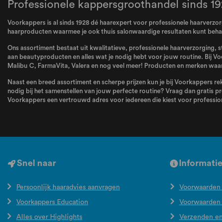
Professionele kappersgroothandel sinds 19
Voorkappers is al sinds 1928 dé haarexpert voor professionele haarverzorg
haarproducten waarmee je ook thuis salonwaardige resultaten kunt behale
Ons assortiment bestaat uit kwalitatieve, professionele haarverzorging, s
aan beautyproducten en alles wat je nodig hebt voor jouw routine. Bij Vo
Malibu C
,
FarmaVita
,
Valera
en nog veel meer! Producten en merken waar 
Naast een breed assortiment en scherpe prijzen kun je bij Voorkappers rek
nodig bij het samenstellen van jouw perfecte routine? Vraag dan gratis pr
Voorkappers een vertrouwd adres voor iedereen die kiest voor profession
Snel naar
Informati
Persoonlijk haaradvies aanvragen
Voorwaarden 
Voorkappers Education
Voorwaarden
Alles over Highlights
Verzenden e