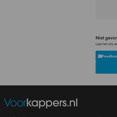
Niet gevon
Laat het ons w
Feedbac