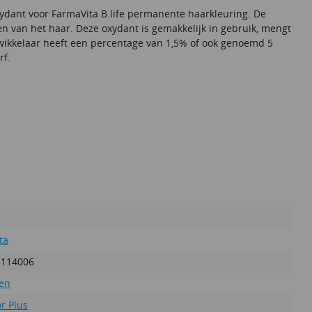
xydant voor FarmaVita B.life permanente haarkleuring. De
en van het haar. Deze oxydant is gemakkelijk in gebruik, mengt
ntwikkelaar heeft een percentage van 1,5% of ook genoemd 5
rf.
ta
3114006
en
or Plus