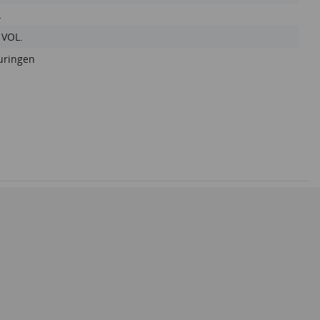
L
 VOL.
uringen