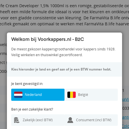
life Cream Developer 1,5% 1000ml is een romige, gestabiliseerde o
heeft een milde formule die ideaal is voor het kleuren en ontkleur
 voor een gladde consistentie van kleuring. De FarmaVita B.life o
ecifiek gemaakt om optimaal te werken met FarmaVita B.life haarve
Welkom bij Voorkappers.nl - B2C
eloper 1,5% - 5VOL
De meest gekozen kappersgroothandel voor kappers sinds 1928.
ormule
Veilig winkelen en thuiswinkel gecertificeerd.
ect samen met B.life
Kies hieronder je land en geef aan of je een BTW nummer hebt.
1000ml
Je bent gevestigd in:
FV201
Nederland
België
FarmaVi
802203
Ben je een zakelijke klant?
Oxidant
Zakelijk (excl BTW)
Consument (incl BTW)
Life Col