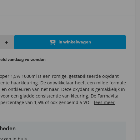
+
In winkelwagen
teld vandaag verzonden
oper 1,5% 1000ml is een romige, gestabiliseerde oxydant
nente haarkleuring. De ontwikkelaar heeft een milde formule
n en ontkleuren van het haar. Deze oxydant is gemakkelijk in
 voor een gladde consistentie van kleuring. De FarmaVita
en percentage van 1,5% of ook genoemd 5 VOL.
lees meer
rheden
orgen in huis