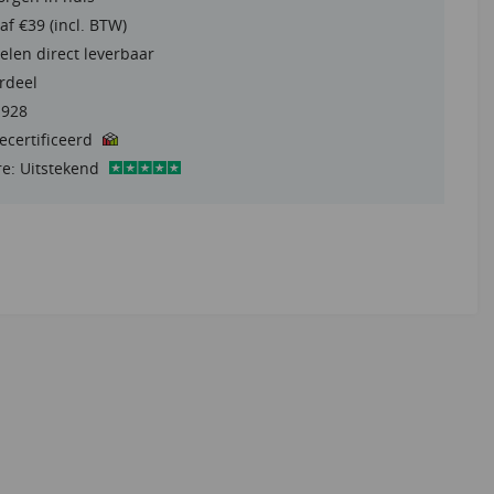
af €39 (incl. BTW)
elen direct leverbaar
rdeel
1928
gecertificeerd
re: Uitstekend