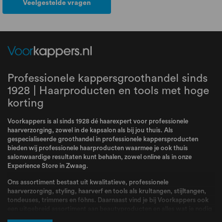
Veelgestelde vragen
Professionele kappersgroothandel sinds
1928 | Haarproducten en tools met hoge
korting
Voorkappers is al sinds 1928 dé haarexpert voor professionele
haarverzorging, zowel in de kapsalon als bij jou thuis. Als
gespecialiseerde groothandel in professionele kappersproducten
bieden wij professionele haarproducten waarmee je ook thuis
salonwaardige resultaten kunt behalen, zowel online als in onze
Experience Store in Zwaag.
Ons assortiment bestaat uit kwalitatieve, professionele
haarverzorging, styling, haarverf en tools als krultangen, stijltangen,
tondeuses, trimmers en föhns. Daarnaast vind je bij Voorkappers ook
een uitgebreid assortiment aan beautyproducten en alles wat je nodig
hebt voor jouw routine. Bij Voorkappers vindt je alle topmerken zoals