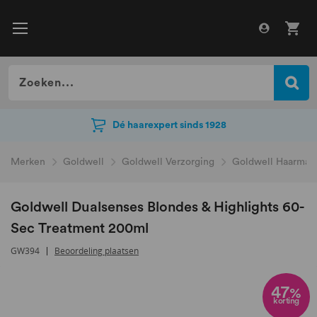
Dé haarexpert sinds 1928
Dé haarexpert sinds 1928
Merken
Goldwell
Goldwell Verzorging
Goldwell Haarmas
Goldwell Dualsenses Blondes & Highlights 60-
Sec Treatment 200ml
GW394
Beoordeling plaatsen
Ga
naar
47
%
korting
het
einde