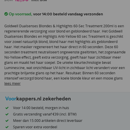
naar
het
Op voorraad
,
voor 14:00 besteld vandaag verzonden
begin
van
Goldwell Dualsenses Blondes & Highlights 60-Sec Treatment 200ml is een
de
regenererende verzorging voor blond en geblondeerd haar. Het Goldwell
afbeeldingen-
Dualsenses Blondes en Highligts Anti-Yellow 60 sec Treatment is geschikt
gallerij
voor zowel natuurlijk blond, blond haar met highlights als geblondeerd
haar. Het masker regenereert het haar direct in 60 seconden. Deze 60
seconden treatment neutraliseert ongewenste geeltinten, het zogenaamde
No-Yellow effect, geeft extra verzorging, geeft haar haar zichtbaar meer
glans en maakt het haar soepel. De unieke kleurtechnologie bevat
Luminescine, wat onzichtbaar UV-licht in zichtbaar licht verandert voor een
prachtige briljantie glans op het haar. Resultaat: Binnen 60 seconden
intensief verzorgd blond haar, een koele blonde kleur en een mooie glans
lees meer
Voor
kappers.nl zekerheden
Voor 14:00 besteld, morgen in huis
Gratis verzending vanaf €39 (incl. BTW)
Meer dan 15.000 artikelen direct leverbaar
Sparen voor extra voordeel