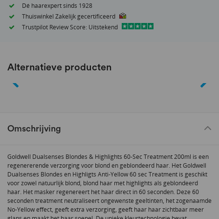
Dé haarexpert sinds 1928
Thuiswinkel Zakelijk gecertificeerd
Trustpilot Review Score: Uitstekend
Alternatieve producten
Omschrijving
Goldwell Dualsenses Blondes & Highlights 60-Sec Treatment 200ml is een
regenererende verzorging voor blond en geblondeerd haar. Het Goldwell
Dualsenses Blondes en Highligts Anti-Yellow 60 sec Treatment is geschikt
voor zowel natuurlijk blond, blond haar met highlights als geblondeerd
haar. Het masker regenereert het haar direct in 60 seconden. Deze 60
seconden treatment neutraliseert ongewenste geeltinten, het zogenaamde
No-Yellow effect, geeft extra verzorging, geeft haar haar zichtbaar meer
glans en maakt het haar soepel. De unieke kleurtechnologie bevat