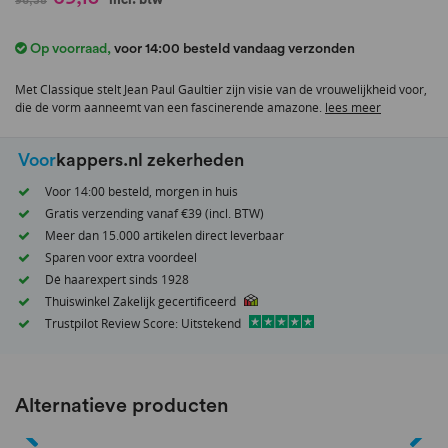
naar
het
Op voorraad
,
voor 14:00 besteld vandaag verzonden
begin
van
Met Classique stelt Jean Paul Gaultier zijn visie van de vrouwelijkheid voor,
de
die de vorm aanneemt van een fascinerende amazone.
lees meer
afbeeldingen-
gallerij
Voor
kappers.nl zekerheden
Voor 14:00 besteld, morgen in huis
Gratis verzending vanaf €39 (incl. BTW)
Meer dan 15.000 artikelen direct leverbaar
Sparen voor extra voordeel
Dé haarexpert sinds 1928
Thuiswinkel Zakelijk gecertificeerd
Trustpilot Review Score: Uitstekend
Alternatieve producten