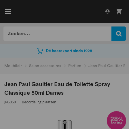
Dé haarexpert sinds 1928
Dé haarexpert sinds 1928
Meubilair
Salon accessoires
Parfum
Jean Paul Gaultier Ea
Jean Paul Gaultier Eau de Toilette Spray
Classique 50ml Dames
JPG050
Beoordeling plaatsen
Ga
naar
28
%
korting
het
einde