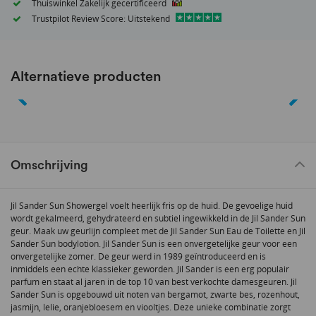
Thuiswinkel Zakelijk gecertificeerd
Trustpilot Review Score: Uitstekend
Alternatieve producten
Omschrijving
Jil Sander Sun Showergel voelt heerlijk fris op de huid. De gevoelige huid
wordt gekalmeerd, gehydrateerd en subtiel ingewikkeld in de Jil Sander Sun
geur. Maak uw geurlijn compleet met de Jil Sander Sun Eau de Toilette en Jil
Sander Sun bodylotion. Jil Sander Sun is een onvergetelijke geur voor een
onvergetelijke zomer. De geur werd in 1989 geïntroduceerd en is
inmiddels een echte klassieker geworden. Jil Sander is een erg populair
parfum en staat al jaren in de top 10 van best verkochte damesgeuren. Jil
Sander Sun is opgebouwd uit noten van bergamot, zwarte bes, rozenhout,
jasmijn, lelie, oranjebloesem en viooltjes. Deze unieke combinatie zorgt