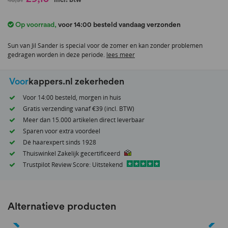
naar
het
Op voorraad
,
voor 14:00 besteld vandaag verzonden
begin
van
Sun van Jil Sander is special voor de zomer en kan zonder problemen
de
gedragen worden in deze periode.
lees meer
afbeeldingen-
gallerij
Voor
kappers.nl zekerheden
Voor 14:00 besteld, morgen in huis
Gratis verzending vanaf €39 (incl. BTW)
Meer dan 15.000 artikelen direct leverbaar
Sparen voor extra voordeel
Dé haarexpert sinds 1928
Thuiswinkel Zakelijk gecertificeerd
Trustpilot Review Score: Uitstekend
Alternatieve producten