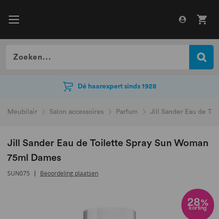
Dé haarexpert sinds 1928
Dé haarexpert sinds 1928
Meubilair
Salon accessoires
Parfum
Jill Sander Eau de T
Jill Sander Eau de Toilette Spray Sun Woman
75ml Dames
SUN075
Beoordeling plaatsen
Ga
naar
28
%
korting
het
einde