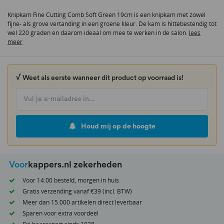
van
Knipkam Fine Cutting Comb Soft Green 19cm is een knipkam met zowel
de
fijne- als grove vertanding in een groene kleur. De kam is hittebestendig tot
afbeeldingen-
wel 220 graden en daarom ideaal om mee te werken in de salon.
lees
gallerij
meer
√ Weet als eerste wanneer dit product op voorraad is!
Houd mij op de hoogte
Voor
kappers.nl zekerheden
Voor 14:00 besteld, morgen in huis
Gratis verzending vanaf €39 (incl. BTW)
Meer dan 15.000 artikelen direct leverbaar
Sparen voor extra voordeel