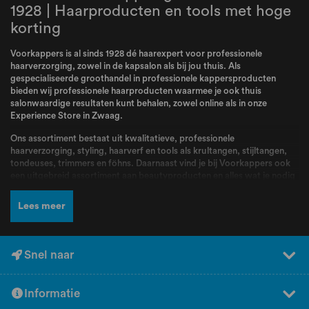
1928 | Haarproducten en tools met hoge
korting
Voorkappers is al sinds 1928 dé haarexpert voor professionele
haarverzorging, zowel in de kapsalon als bij jou thuis. Als
gespecialiseerde groothandel in professionele kappersproducten
bieden wij professionele haarproducten waarmee je ook thuis
salonwaardige resultaten kunt behalen, zowel online als in onze
Experience Store in Zwaag.
Ons assortiment bestaat uit kwalitatieve, professionele
haarverzorging, styling, haarverf en tools als krultangen, stijltangen,
tondeuses, trimmers en föhns. Daarnaast vind je bij Voorkappers ook
een uitgebreid assortiment aan beautyproducten en alles wat je nodig
hebt voor jouw routine. Bij Voorkappers vindt je alle topmerken zoals
L’Oréal Professionnel
,
Schwarzkopf
,
Wella
,
Kis
,
Goldwell
,
Redken
,
Lees meer
Wahl
,
BabylissPRO
,
K18
,
Olaplex
,
Dyson
,
Malibu C
,
FarmaVita
,
Valera
en nog veel meer! Producten en merken waar kappers dagelijks mee
werken en die bekend staan om hun kwaliteit, betrouwbaarheid en
professionele resultaten.
Snel naar
Naast een breed assortiment en scherpe prijzen kun je bij Voorkappers
rekenen op deskundig advies en persoonlijke service. Ons team staat
Informatie
voor jou klaar om je te helpen bij het kiezen van de juiste producten.