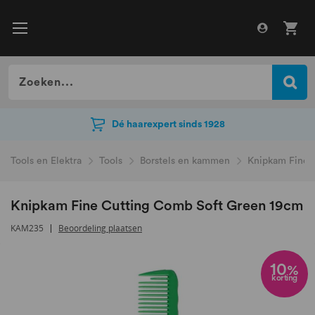
Dé haarexpert sinds 1928
Dé haarexpert sinds 1928
Tools en Elektra
Tools
Borstels en kammen
Knipkam Fine 
Knipkam Fine Cutting Comb Soft Green 19cm
KAM235
Beoordeling plaatsen
Ga
naar
10
%
korting
het
einde
van