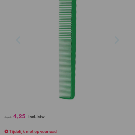
de
afbeeldingen-
gallerij
Ga
4,25
incl. btw
4,74
naar
het
Tijdelijk niet op voorraad
begin