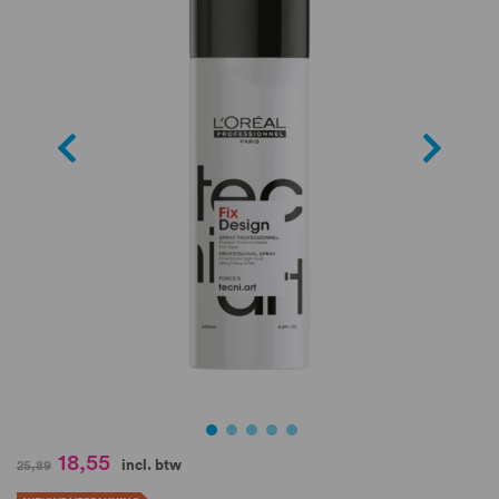
de
afbeeldingen-
gallerij
Ga
18,55
incl. btw
25,89
naar