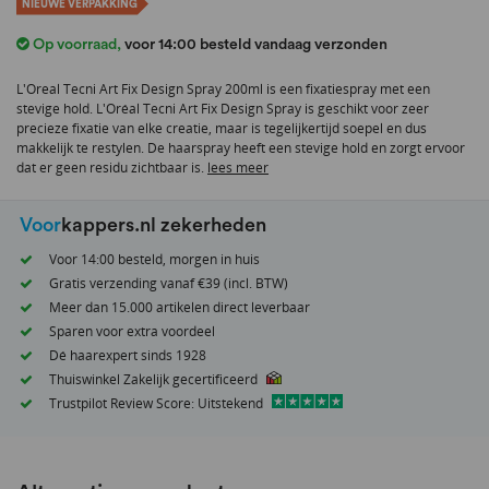
het
NIEUWE VERPAKKING
begin
Op voorraad
,
voor 14:00 besteld vandaag verzonden
van
de
L'Oreal Tecni Art Fix Design Spray 200ml is een fixatiespray met een
afbeeldingen-
stevige hold. L'Oréal Tecni Art Fix Design Spray is geschikt voor zeer
gallerij
precieze fixatie van elke creatie, maar is tegelijkertijd soepel en dus
makkelijk te restylen. De haarspray heeft een stevige hold en zorgt ervoor
dat er geen residu zichtbaar is.
lees meer
Voor
kappers.nl zekerheden
Voor 14:00 besteld, morgen in huis
Gratis verzending vanaf €39 (incl. BTW)
Meer dan 15.000 artikelen direct leverbaar
Sparen voor extra voordeel
Dé haarexpert sinds 1928
Thuiswinkel Zakelijk gecertificeerd
Trustpilot Review Score: Uitstekend