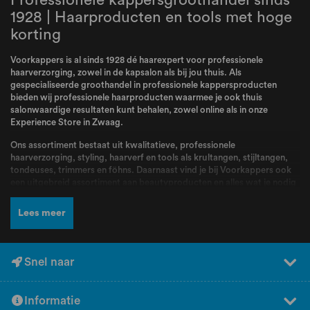
1928 | Haarproducten en tools met hoge
korting
Voorkappers is al sinds 1928 dé haarexpert voor professionele
haarverzorging, zowel in de kapsalon als bij jou thuis. Als
gespecialiseerde groothandel in professionele kappersproducten
bieden wij professionele haarproducten waarmee je ook thuis
salonwaardige resultaten kunt behalen, zowel online als in onze
Experience Store in Zwaag.
Ons assortiment bestaat uit kwalitatieve, professionele
haarverzorging, styling, haarverf en tools als krultangen, stijltangen,
tondeuses, trimmers en föhns. Daarnaast vind je bij Voorkappers ook
een uitgebreid assortiment aan beautyproducten en alles wat je nodig
hebt voor jouw routine. Bij Voorkappers vindt je alle topmerken zoals
L’Oréal Professionnel
,
Schwarzkopf
,
Wella
,
Kis
,
Goldwell
,
Redken
,
Lees meer
Wahl
,
BabylissPRO
,
K18
,
Olaplex
,
Dyson
,
Malibu C
,
FarmaVita
,
Valera
en nog veel meer! Producten en merken waar kappers dagelijks mee
werken en die bekend staan om hun kwaliteit, betrouwbaarheid en
professionele resultaten.
Snel naar
Naast een breed assortiment en scherpe prijzen kun je bij Voorkappers
rekenen op deskundig advies en persoonlijke service. Ons team staat
Informatie
voor jou klaar om je te helpen bij het kiezen van de juiste producten.