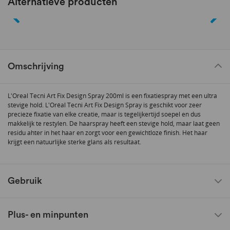
Alternatieve producten
Omschrijving
L'Oreal Tecni Art Fix Design Spray 200ml is een fixatiespray met een ultra
stevige hold. L'Oréal Tecni Art Fix Design Spray is geschikt voor zeer
precieze fixatie van elke creatie, maar is tegelijkertijd soepel en dus
makkelijk te restylen. De haarspray heeft een stevige hold, maar laat geen
residu ahter in het haar en zorgt voor een gewichtloze finish. Het haar
krijgt een natuurlijke sterke glans als resultaat.
Gebruik
Plus- en minpunten