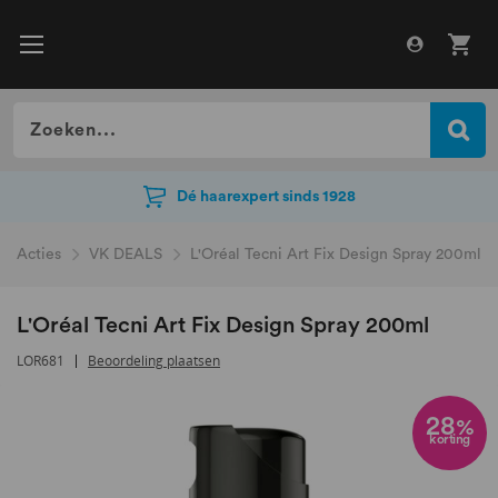
Dé haarexpert sinds 1928
Dé haarexpert sinds 1928
Acties
VK DEALS
L'Oréal Tecni Art Fix Design Spray 200ml
L'Oréal Tecni Art Fix Design Spray 200ml
LOR681
Beoordeling plaatsen
Ga
naar
28
%
korting
het
einde
van