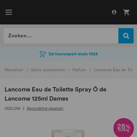
Dé haarexpert sinds 1928
Dé haarexpert sinds 1928
Meubilair
Salon accessoires
Parfum
Lancome Eau de Toil
Lancome Eau de Toilette Spray Ô de
Lancome 125ml Dames
ODEL096
Beoordeling plaatsen
Ga
naar
28
%
korting
het
einde