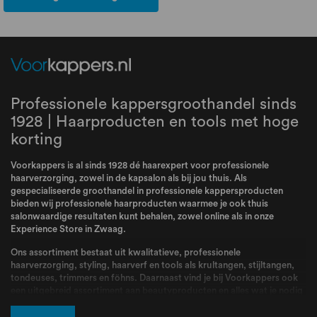
Professionele kappersgroothandel sinds
1928 | Haarproducten en tools met hoge
korting
Voorkappers is al sinds 1928 dé haarexpert voor professionele
haarverzorging, zowel in de kapsalon als bij jou thuis. Als
gespecialiseerde groothandel in professionele kappersproducten
bieden wij professionele haarproducten waarmee je ook thuis
salonwaardige resultaten kunt behalen, zowel online als in onze
Experience Store in Zwaag.
Ons assortiment bestaat uit kwalitatieve, professionele
haarverzorging, styling, haarverf en tools als krultangen, stijltangen,
tondeuses, trimmers en föhns. Daarnaast vind je bij Voorkappers ook
een uitgebreid assortiment aan beautyproducten en alles wat je nodig
hebt voor jouw routine. Bij Voorkappers vindt je alle topmerken zoals
L’Oréal Professionnel
,
Schwarzkopf
,
Wella
,
Kis
,
Goldwell
,
Redken
,