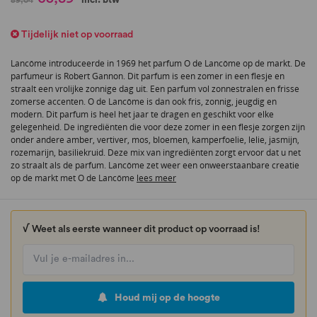
naar
het
Tijdelijk niet op voorraad
begin
van
Lancôme introduceerde in 1969 het parfum O de Lancôme op de markt. De
de
parfumeur is Robert Gannon. Dit parfum is een zomer in een flesje en
afbeeldingen-
straalt een vrolijke zonnige dag uit. Een parfum vol zonnestralen en frisse
gallerij
zomerse accenten. O de Lancôme is dan ook fris, zonnig, jeugdig en
modern. Dit parfum is heel het jaar te dragen en geschikt voor elke
gelegenheid. De ingrediënten die voor deze zomer in een flesje zorgen zijn
onder andere amber, vertiver, mos, bloemen, kamperfoelie, lelie, jasmijn,
rozemarijn, basiliekruid. Deze mix van ingrediënten zorgt ervoor dat u net
zo straalt als de parfum. Lancôme zet weer een onweerstaanbare creatie
op de markt met O de Lancôme
lees meer
√ Weet als eerste wanneer dit product op voorraad is!
Houd mij op de hoogte