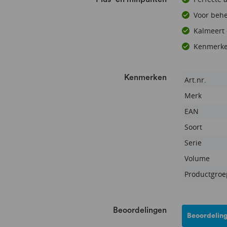
Voor behe
Kalmeert 
Kenmerke
Kenmerken
Kenmerken
Art.nr.
Merk
EAN
Soort
Serie
Volume
Productgroe
Beoordelingen
Beoordeling