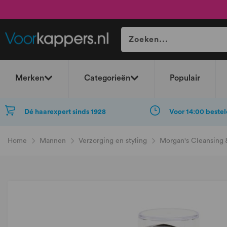
Merken
Categorieën
Populair
Dé haarexpert sinds 1928
Voor 14:00 bestel
Home
Mannen
Verzorging en styling
Morgan's Cleansing 
Ga
naar
het
einde