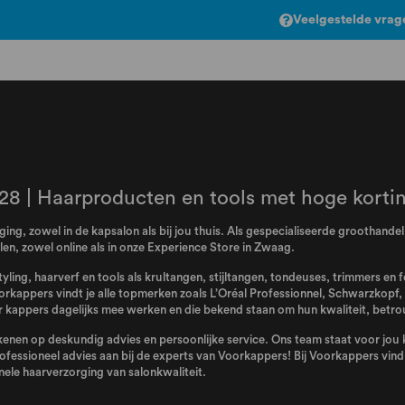
Veelgestelde vrag
28 | Haarproducten en tools met hoge korti
ing, zowel in de kapsalon als bij jou thuis. Als gespecialiseerde groothand
n, zowel online als in onze Experience Store in Zwaag.
tyling, haarverf en tools als krultangen, stijltangen, tondeuses, trimmers en
orkappers vindt je alle topmerken zoals
L’Oréal Professionnel
,
Schwarzkopf
,
kappers dagelijks mee werken en die bekend staan om hun kwaliteit, betro
enen op deskundig advies en persoonlijke service. Ons team staat voor jou kl
ofessioneel advies aan bij de experts van Voorkappers! Bij Voorkappers vind j
ele haarverzorging van salonkwaliteit.