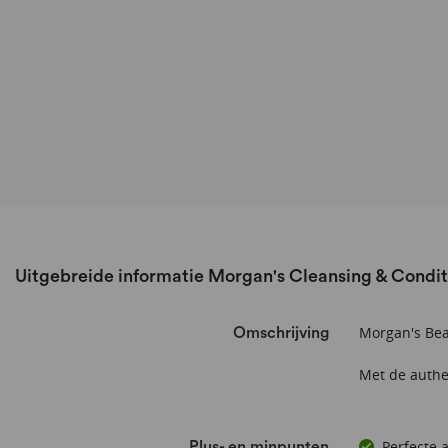
Uitgebreide informatie Morgan's Cleansing & Condi
Morgan's Be
Omschrijving
Met de authe
Perfecte 
Plus- en minpunten