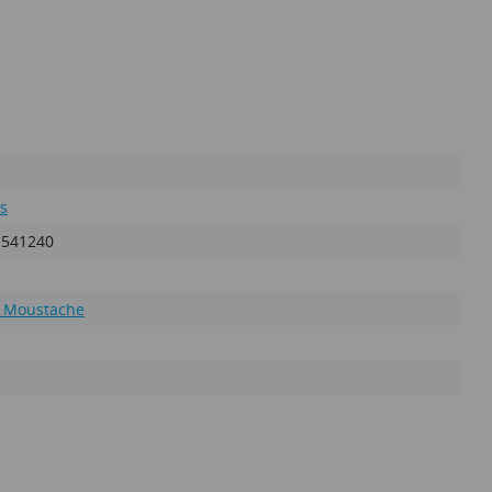
s
1541240
 Moustache