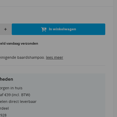
+
In winkelwagen
teld vandaag verzonden
reinigende baardshampoo.
lees meer
rheden
orgen in huis
af €39 (incl. BTW)
elen direct leverbaar
rdeel
1928