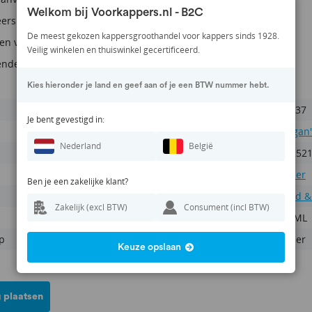
Welkom bij Voorkappers.nl - B2C
ersbare en goed verzorgde baard
De meest gekozen kappersgroothandel voor kappers sinds 1928.
en verzorgt baardhaar
Veilig winkelen en thuiswinkel gecertificeerd.
nde geur
Kies hieronder je land en geef aan of je een BTW nummer hebt.
MG037
Je bent gevestigd in:
Morgan'
Nederland
België
501252
Barber
Ben je een zakelijke klant?
Beard &
Zakelijk (excl BTW)
Consument (incl BTW)
100 ML
p
Barber
Keuze opslaan
 plaatsen