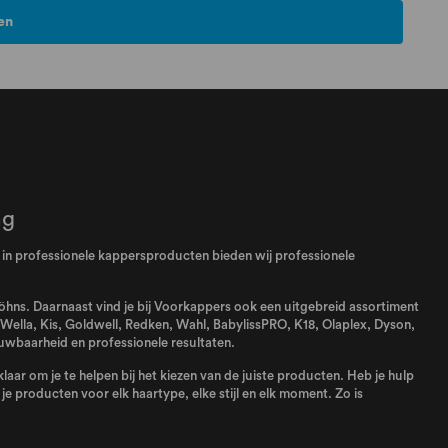
en
ng
el in professionele kappersproducten bieden wij professionele
 föhns. Daarnaast vind je bij Voorkappers ook een uitgebreid assortiment
Wella
,
Kis
,
Goldwell
,
Redken
,
Wahl
,
BabylissPRO
,
K18
,
Olaplex
,
Dyson
,
uwbaarheid en professionele resultaten.
aar om je te helpen bij het kiezen van de juiste producten. Heb je hulp
e producten voor elk haartype, elke stijl en elk moment. Zo is