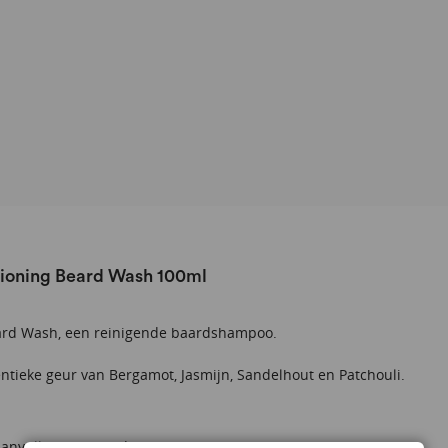
tioning Beard Wash 100ml
ard Wash, een reinigende baardshampoo.
ntieke geur van Bergamot, Jasmijn, Sandelhout en Patchouli.
aanvulling op baardverzorgingsset