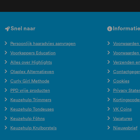
Snel naar
Informati
Persoonlijk haaradvies aanvragen
Voorwaarden 
Voorkappers Education
Voorwaarden
Alles over Highlights
Verzenden e
Olaplex Alternatieven
Contactgege
Curly Girl Methode
Cookies
PPD vrije producten
Privacy Stat
Keuzehulp Trimmers
Kortingscode
Keuzehulp Tondeuses
VK Coins
Keuzehulp Föhns
Vacatures
Keuzehulp Krulborstels
Nieuwsbrief