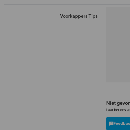
Voorkappers Tips
Niet gevon
Laat het ons w
Feedbac