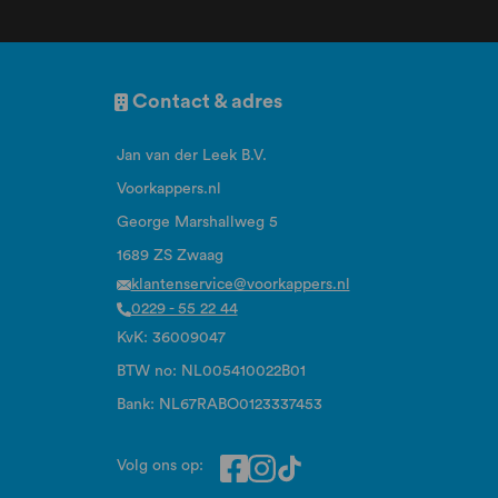
Contact & adres
Jan van der Leek B.V.
Voorkappers.nl
George Marshallweg 5
1689 ZS Zwaag
klantenservice@voorkappers.nl
0229 - 55 22 44
KvK: 36009047
BTW no: NL005410022B01
Bank: NL67RABO0123337453
Volg ons op: