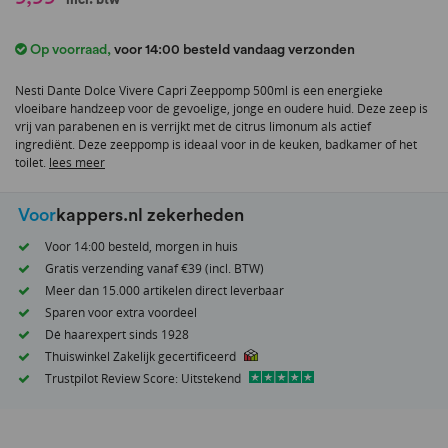
naar
het
Op voorraad
,
voor 14:00 besteld vandaag verzonden
begin
van
Nesti Dante Dolce Vivere Capri Zeeppomp 500ml is een energieke
de
vloeibare handzeep voor de gevoelige, jonge en oudere huid. Deze zeep is
afbeeldingen-
vrij van parabenen en is verrijkt met de citrus limonum als actief
gallerij
ingrediënt. Deze zeeppomp is ideaal voor in de keuken, badkamer of het
toilet.
lees meer
Voor
kappers.nl zekerheden
Voor 14:00 besteld, morgen in huis
Gratis verzending vanaf €39 (incl. BTW)
Meer dan 15.000 artikelen direct leverbaar
Sparen voor extra voordeel
Dé haarexpert sinds 1928
Thuiswinkel Zakelijk gecertificeerd
Trustpilot Review Score: Uitstekend