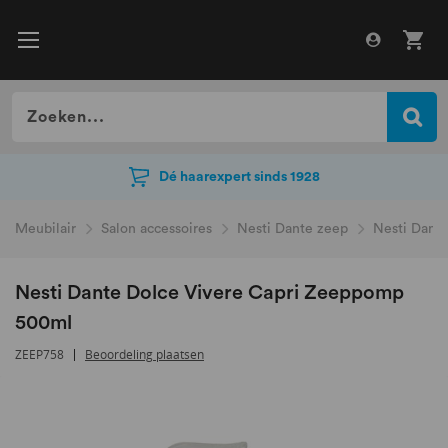
Dé haarexpert sinds 1928
Dé haarexpert sinds 1928
Meubilair
Salon accessoires
Nesti Dante zeep
Nesti Dant
Nesti Dante Dolce Vivere Capri Zeeppomp
500ml
ZEEP758
Beoordeling plaatsen
Ga
naar
het
einde