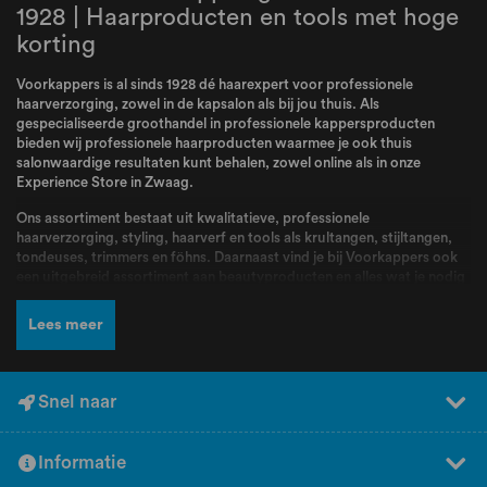
1928 | Haarproducten en tools met hoge
korting
Voorkappers is al sinds 1928 dé haarexpert voor professionele
haarverzorging, zowel in de kapsalon als bij jou thuis. Als
gespecialiseerde groothandel in professionele kappersproducten
bieden wij professionele haarproducten waarmee je ook thuis
salonwaardige resultaten kunt behalen, zowel online als in onze
Experience Store in Zwaag.
Ons assortiment bestaat uit kwalitatieve, professionele
haarverzorging, styling, haarverf en tools als krultangen, stijltangen,
tondeuses, trimmers en föhns. Daarnaast vind je bij Voorkappers ook
een uitgebreid assortiment aan beautyproducten en alles wat je nodig
hebt voor jouw routine. Bij Voorkappers vindt je alle topmerken zoals
L’Oréal Professionnel
,
Schwarzkopf
,
Wella
,
Kis
,
Goldwell
,
Redken
,
Lees meer
Wahl
,
BabylissPRO
,
K18
,
Olaplex
,
Dyson
,
Malibu C
,
FarmaVita
,
Valera
en nog veel meer! Producten en merken waar kappers dagelijks mee
werken en die bekend staan om hun kwaliteit, betrouwbaarheid en
professionele resultaten.
Snel naar
Naast een breed assortiment en scherpe prijzen kun je bij Voorkappers
rekenen op deskundig advies en persoonlijke service. Ons team staat
Informatie
voor jou klaar om je te helpen bij het kiezen van de juiste producten.