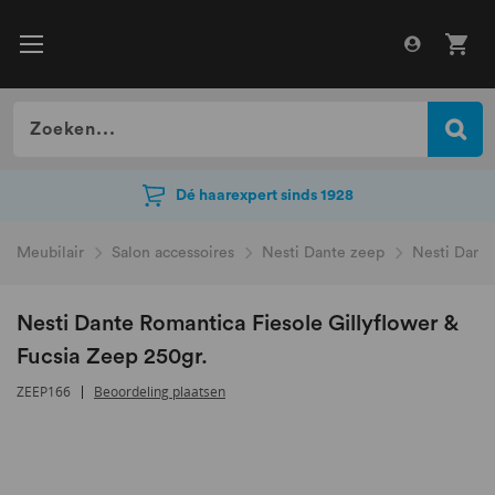
Dé haarexpert sinds 1928
Dé haarexpert sinds 1928
Meubilair
Salon accessoires
Nesti Dante zeep
Nesti Dante
Nesti Dante Romantica Fiesole Gillyflower &
Fucsia Zeep 250gr.
ZEEP166
Beoordeling plaatsen
Ga
naar
het
einde