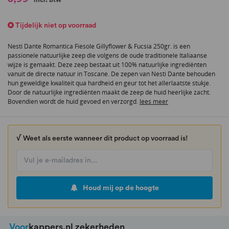
naar
het
Tijdelijk niet op voorraad
begin
van
Nesti Dante Romantica Fiesole Gillyflower & Fucsia 250gr. is een
de
passionele natuurlijke zeep die volgens de oude traditionele Italiaanse
afbeeldingen-
wijze is gemaakt. Deze zeep bestaat uit 100% natuurlijke ingrediënten
gallerij
vanuit de directe natuur in Toscane. De zepen van Nesti Dante behouden
hun geweldige kwaliteit qua hardheid en geur tot het allerlaatste stukje.
Door de natuurlijke ingrediënten maakt de zeep de huid heerlijke zacht.
Bovendien wordt de huid gevoed en verzorgd.
lees meer
√ Weet als eerste wanneer dit product op voorraad is!
Houd mij op de hoogte
Voor
kappers.nl zekerheden