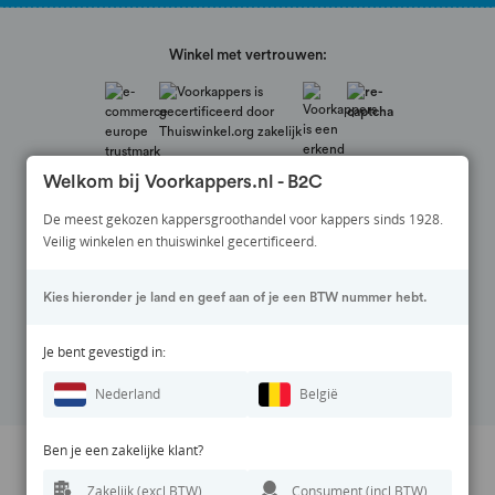
Winkel met vertrouwen:
Welkom bij Voorkappers.nl - B2C
De meest gekozen kappersgroothandel voor kappers sinds 1928.
Veilig winkelen en thuiswinkel gecertificeerd.
Veilig betalen via:
Kies hieronder je land en geef aan of je een BTW nummer hebt.
Volg ons op:
Je bent gevestigd in:
Nederland
België
Ben je een zakelijke klant?
Prijswijzigingen en zetfouten voorbehouden. Alle vermelde prijzen zijn
Zakelijk (excl BTW)
Consument (incl BTW)
inclusief BTW en exclusief eventuele verzendkosten.