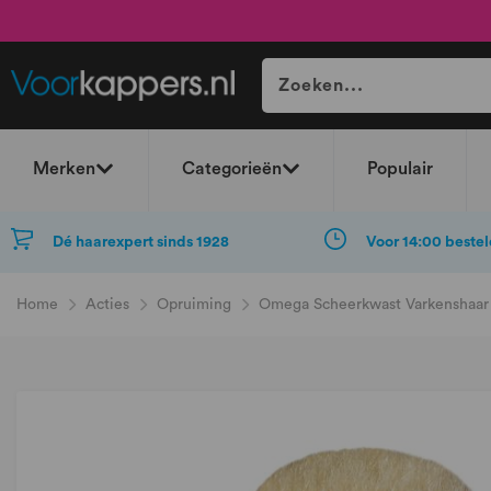
Merken
Categorieën
Populair
Dé haarexpert sinds 1928
Voor 14:00 bestel
Home
Acties
Opruiming
Omega Scheerkwast Varkenshaar 
Ga
naar
het
einde