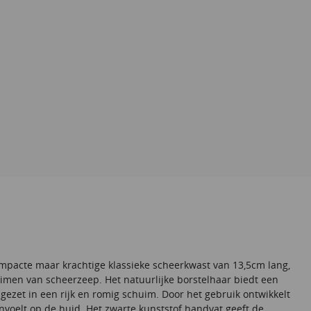
pacte maar krachtige klassieke scheerkwast van 13,5cm lang,
uimen van scheerzeep. Het natuurlijke borstelhaar biedt een
et in een rijk en romig schuim. Door het gebruik ontwikkelt
voelt op de huid. Het zwarte kunststof handvat geeft de