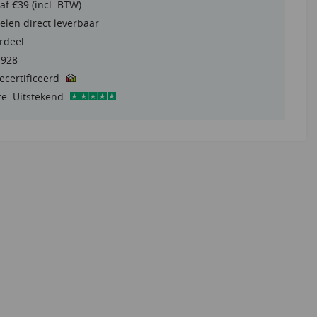
af €39 (incl. BTW)
elen direct leverbaar
rdeel
1928
gecertificeerd
re: Uitstekend