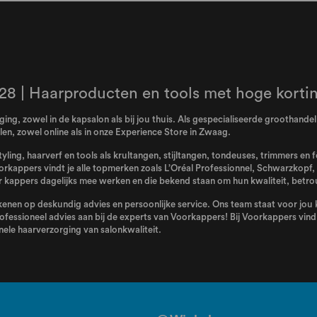
28 | Haarproducten en tools met hoge korti
ing, zowel in de kapsalon als bij jou thuis. Als gespecialiseerde groothand
n, zowel online als in onze Experience Store in Zwaag.
tyling, haarverf en tools als krultangen, stijltangen, tondeuses, trimmers en
orkappers vindt je alle topmerken zoals
L’Oréal Professionnel
,
Schwarzkopf
,
kappers dagelijks mee werken en die bekend staan om hun kwaliteit, betro
enen op deskundig advies en persoonlijke service. Ons team staat voor jou kl
ofessioneel advies aan bij de experts van Voorkappers! Bij Voorkappers vind j
ele haarverzorging van salonkwaliteit.