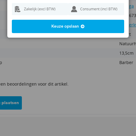
Omega
Zakelijk (excl BTW)
Consument (incl BTW)
800167
Scheerk
Keuze opslaan
Zwart
Natuur
13,5cm
p
Barber
een beoordelingen voor dit artikel.
 plaatsen