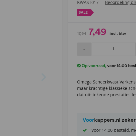
Beoordeling pl
KWAST017
SALE
7,49
17,94
incl. btw
-
Op voorraad
,
voor 14:00 bes
Omega Scheerkwast Varkensh
maar krachtige klassieke sc
dat uitstekende prestaties l
Voor
kappers.nl zeke
Voor 14:00 besteld, m