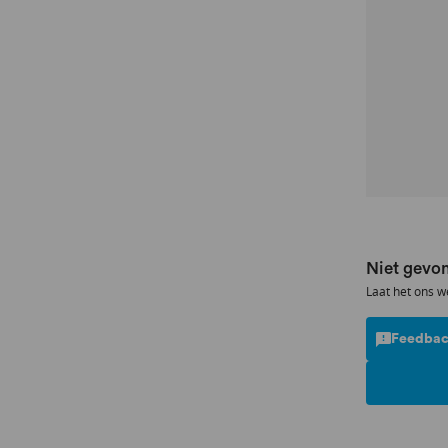
Niet gevon
Laat het ons w
Feedbac