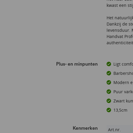
kwast een sti
Het natuurlij
Dankzij de st
levensduur. 
Handvat Prof
authenticiteit
Ligt comf
Plus- en minpunten
Barbersho
Modern en
Puur var
Zwart kun
13,5cm
Kenmerken
Kenmerken
Art.nr.