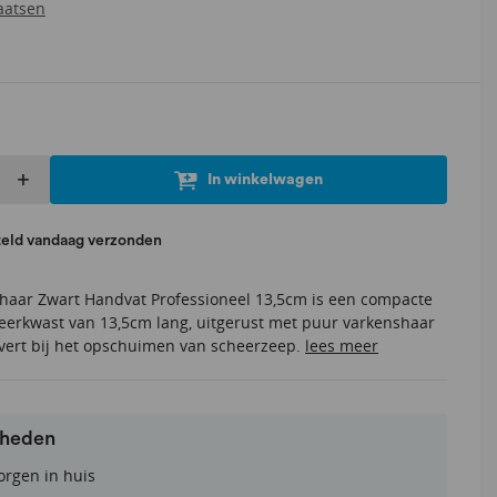
aatsen
+
In winkelwagen
teld vandaag verzonden
aar Zwart Handvat Professioneel 13,5cm is een compacte
heerkwast van 13,5cm lang, uitgerust met puur varkenshaar
evert bij het opschuimen van scheerzeep.
lees meer
rheden
orgen in huis