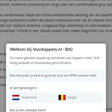
jlvolle, moderne uitstraling en zorgt voor een comfortabele grip tij
ke varkenshaar biedt een lichte exfoliërende werking die de baardh
evige backbone creëert de kwast moeiteloos een rijk en stabiel sch
Met zijn tijdloze ontwerp, hoogwaardige afwerking en betrouwbare
essioneel 13,5cm is een ideaal model voor zowel beginners als erv
.
Welkom bij Voorkappers.nl - B2C
ortabel in de hand
De meest gekozen kappersgroothandel voor kappers sinds 1928.
p-uitstraling
Veilig winkelen en thuiswinkel gecertificeerd.
 stijlvol
Kies hieronder je land en geef aan of je een BTW nummer hebt.
kenshaar
ststof handvat
Je bent gevestigd in:
Nederland
België
KWAST0
Ben je een zakelijke klant?