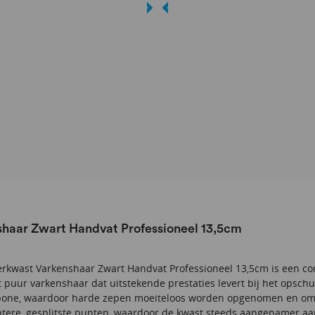
haar Zwart Handvat Professioneel 13,5cm
kwast Varkenshaar Zwart Handvat Professioneel 13,5cm is een com
 puur varkenshaar dat uitstekende prestaties levert bij het opsch
bone, waardoor harde zepen moeiteloos worden opgenomen en omgez
htere, gesplitste punten, waardoor de kwast steeds aangenamer aan