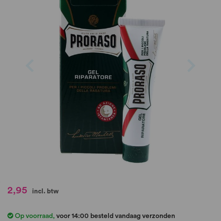
de
afbeeldingen-
gallerij
Ga
2,95
incl. btw
naar
het
Op voorraad
,
voor 14:00 besteld vandaag verzonden
begin