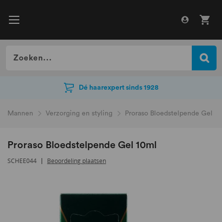
Dé haarexpert sinds 1928
Dé haarexpert sinds 1928
Mannen
Verzorging en styling
Proraso Bloedstelpende Gel 1
Proraso Bloedstelpende Gel 10ml
SCHEE044
Beoordeling plaatsen
Ga
naar
het
einde
van