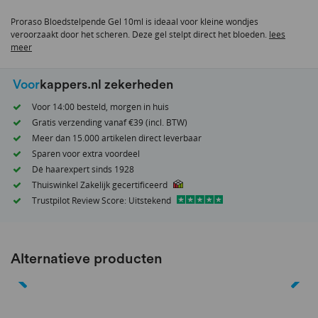
van
Proraso Bloedstelpende Gel 10ml is ideaal voor kleine wondjes
de
veroorzaakt door het scheren. Deze gel stelpt direct het bloeden.
lees
afbeeldingen-
meer
gallerij
Voor
kappers.nl zekerheden
Voor 14:00 besteld, morgen in huis
Gratis verzending vanaf €39 (incl. BTW)
Meer dan 15.000 artikelen direct leverbaar
Sparen voor extra voordeel
Dé haarexpert sinds 1928
Thuiswinkel Zakelijk gecertificeerd
Trustpilot Review Score: Uitstekend
Alternatieve producten