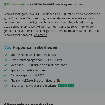
het
Op voorraad
,
voor 14:00 besteld vandaag verzonden
begin
van
Schwarzkopf Igora Royal Oil Developer 12% 1000ml is een oxidant voor de
de
Igora Royal Serie. Het is een pigment-versterkende ontwikkelaar voor
afbeeldingen-
permanente haarkleuring met Schwarzkopf Igora Royal haarkleuringen.
gallerij
Deze Schwarzkopf ontwikkelaar heeft een percentage van 12% of ook
genoemd 40 VOL. en is specifiek gemaakt om optimaal te werken met alle
Schwarzkopf haarverf.
lees meer
Voor
kappers.nl zekerheden
Voor 14:00 besteld, morgen in huis
Gratis verzending vanaf €39 (incl. BTW)
Meer dan 15.000 artikelen direct leverbaar
Sparen voor extra voordeel
Dé haarexpert sinds 1928
Thuiswinkel Zakelijk gecertificeerd
Trustpilot Review Score: Uitstekend
Alternatieve producten