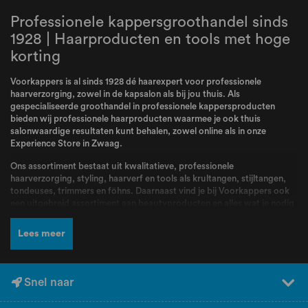
Professionele kappersgroothandel sinds
1928 | Haarproducten en tools met hoge
korting
Voorkappers is al sinds 1928 dé haarexpert voor professionele
haarverzorging, zowel in de kapsalon als bij jou thuis. Als
gespecialiseerde groothandel in professionele kappersproducten
bieden wij professionele haarproducten waarmee je ook thuis
salonwaardige resultaten kunt behalen, zowel online als in onze
Experience Store in Zwaag.
Ons assortiment bestaat uit kwalitatieve, professionele
haarverzorging, styling, haarverf en tools als krultangen, stijltangen,
tondeuses, trimmers en föhns. Daarnaast vind je bij Voorkappers ook
een uitgebreid assortiment aan beautyproducten en alles wat je nodig
hebt voor jouw routine. Bij Voorkappers vindt je alle topmerken zoals
L’Oréal Professionnel
,
Schwarzkopf
,
Wella
,
Kis
,
Goldwell
,
Redken
,
Lees meer
Wahl
,
BabylissPRO
,
K18
,
Olaplex
,
Dyson
,
Malibu C
,
FarmaVita
,
Valera
en nog veel meer! Producten en merken waar kappers dagelijks mee
werken en die bekend staan om hun kwaliteit, betrouwbaarheid en
professionele resultaten.
Snel naar
Naast een breed assortiment en scherpe prijzen kun je bij Voorkappers