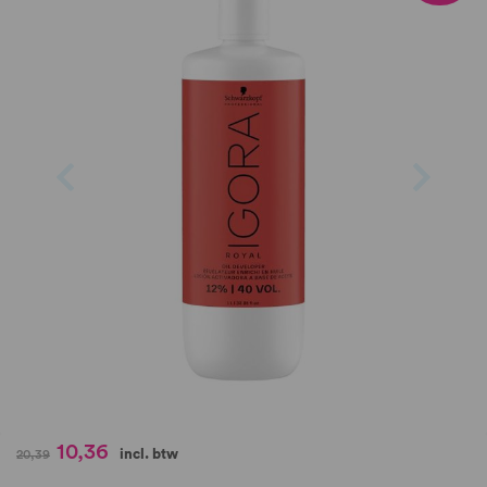
van
de
afbeeldingen-
gallerij
Ga
10,36
incl. btw
20,39
naar