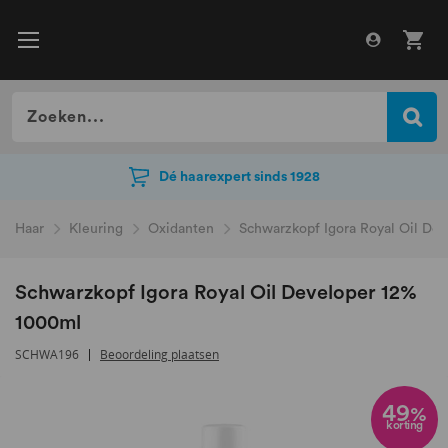
Dé haarexpert sinds 1928
Dé haarexpert sinds 1928
Haar
Kleuring
Oxidanten
Schwarzkopf Igora Royal Oil De
Schwarzkopf Igora Royal Oil Developer 12%
1000ml
SCHWA196
Beoordeling plaatsen
Ga
naar
49
%
korting
het
einde