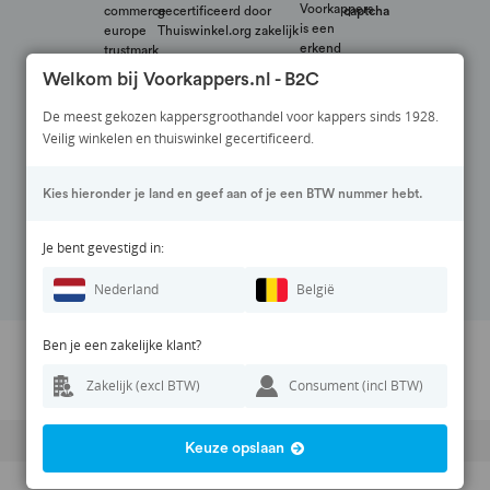
Welkom bij Voorkappers.nl - B2C
De meest gekozen kappersgroothandel voor kappers sinds 1928.
Veilig winkelen en thuiswinkel gecertificeerd.
Veilig betalen via:
Kies hieronder je land en geef aan of je een BTW nummer hebt.
Volg ons op:
Je bent gevestigd in:
Nederland
België
Ben je een zakelijke klant?
Prijswijzigingen en zetfouten voorbehouden. Alle vermelde prijzen zijn
Zakelijk (excl BTW)
Consument (incl BTW)
inclusief BTW en exclusief eventuele verzendkosten.
© 1928 - 2026 Voorkappers.nl
Keuze opslaan