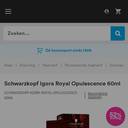
Dé haarexpert sinds 1928
Dé haarexpert sinds 1928
Haar
Kleuring
Haarverf
Permanente haarverf
Schwarzko
Schwarzkopf Igora Royal Opulescence 60ml
SCHWARZKOPF-IGORA-ROYAL-OPULESCENCE-
Beoordeling
plaatsen
60ML
Ga
naar
52
%
korting
het
einde