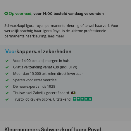
het
begin
Op voorraad
,
voor 14:00 besteld vandaag verzonden
van
de
Schwarzkopf Igora royal: permanente kleuring of te wel haarverf. Voor
afbeeldingen-
werkelijk prachtig haar. Igora Royal is de ultieme professionele
permanente haarkleuring.
lees meer
gallerij
Voor
kappers.nl zekerheden
Voor 14:00 besteld, morgen in huis
Gratis verzending vanaf €39 (incl. BTW)
Meer dan 15.000 artikelen direct leverbaar
Sparen voor extra voordeel
Dé haarexpert sinds 1928
Thuiswinkel Zakelijk gecertificeerd
Trustpilot Review Score: Uitstekend
Kleurnummers Schwarzkopf Igora Royal