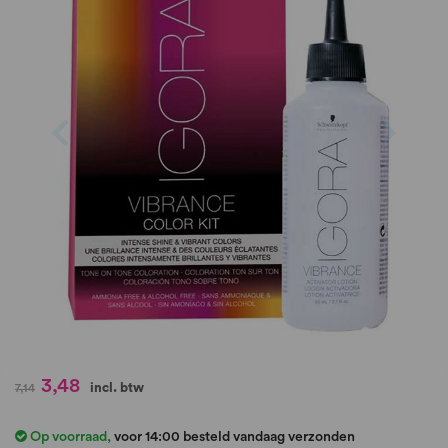
de
afbeeldingen-
gallerij
Ga
3,48
incl. btw
7,14
naar
het
Op voorraad
,
voor 14:00 besteld vandaag verzonden
begin