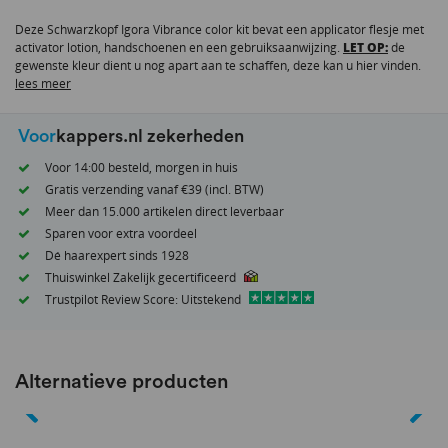
van
Deze Schwarzkopf Igora Vibrance color kit bevat een applicator flesje met
de
activator lotion, handschoenen en een gebruiksaanwijzing.
LET OP:
de
afbeeldingen-
gewenste kleur dient u nog apart aan te schaffen, deze kan u
hier
vinden.
gallerij
lees meer
Voor
kappers.nl zekerheden
Voor 14:00 besteld, morgen in huis
Gratis verzending vanaf €39 (incl. BTW)
Meer dan 15.000 artikelen direct leverbaar
Sparen voor extra voordeel
Dé haarexpert sinds 1928
Thuiswinkel Zakelijk gecertificeerd
Trustpilot Review Score: Uitstekend
Alternatieve producten