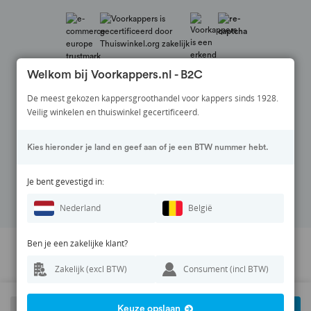
Welkom bij Voorkappers.nl - B2C
De meest gekozen kappersgroothandel voor kappers sinds 1928.
Veilig winkelen en thuiswinkel gecertificeerd.
Veilig betalen via:
Kies hieronder je land en geef aan of je een BTW nummer hebt.
Volg ons op:
Je bent gevestigd in:
Nederland
België
Ben je een zakelijke klant?
Prijswijzigingen en zetfouten voorbehouden. Alle vermelde prijzen zijn
Zakelijk (excl BTW)
Consument (incl BTW)
inclusief BTW en exclusief eventuele verzendkosten.
© 1928 - 2026 Voorkappers.nl
Keuze opslaan