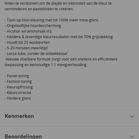
tinten te verdunnen om de diepte en intensiteit van de kleur te
verminderen en pasteltinten te creëren.
- Toon op toon kleuring met tot 100% meer insta-glans.
- Ongelooflijke haarbescherming.
- Alcohol- en ammoniak vrij
- Heldere & levendige kleurresultaten met tot 70% grijsdekking
- Houdt tot 25 wasbeurten
- 5-20 minuten inwerktijd
- Losse tube, zonder de ontwikkelaar
-Nieuwe vloeibare formule zorgt voor een snellere en efficiëntere
toepassing en eenvoudige 1:1 mengverhouding.
- Pastel toning
- Fashion toning
- Kleuropfrissing
- Kleurcorrectie
- Heldere glans
Kenmerken
Beoordelingen