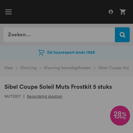
Dé haarexpert sinds 1928
Dé haarexpert sinds 1928
Haar
Kleuring
Kleuring benodigdheden
Sibel Coupe Soleil
Sibel Coupe Soleil Muts Frostkit 5 stuks
MUTS007
Beoordeling plaatsen
Ga
naar
28
%
korting
het
einde
van