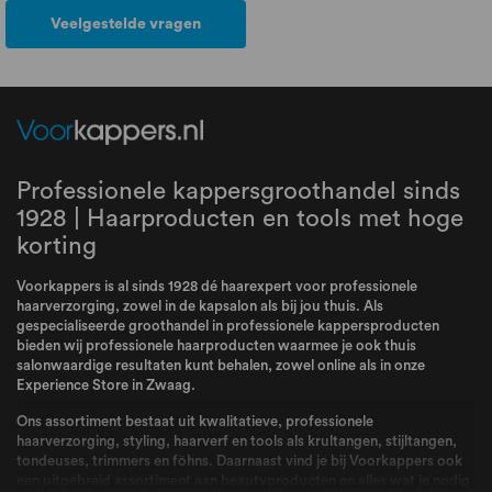
Veelgestelde vragen
Professionele kappersgroothandel sinds
1928 | Haarproducten en tools met hoge
korting
Voorkappers is al sinds 1928 dé haarexpert voor professionele
haarverzorging, zowel in de kapsalon als bij jou thuis. Als
gespecialiseerde groothandel in professionele kappersproducten
bieden wij professionele haarproducten waarmee je ook thuis
salonwaardige resultaten kunt behalen, zowel online als in onze
Experience Store in Zwaag.
Ons assortiment bestaat uit kwalitatieve, professionele
haarverzorging, styling, haarverf en tools als krultangen, stijltangen,
tondeuses, trimmers en föhns. Daarnaast vind je bij Voorkappers ook
een uitgebreid assortiment aan beautyproducten en alles wat je nodig