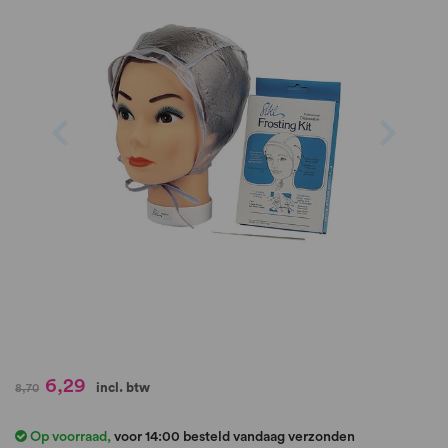
de
afbeeldingen-
gallerij
Ga
6,29
incl. btw
8,70
naar
het
Op voorraad
,
voor 14:00 besteld vandaag verzonden
begin