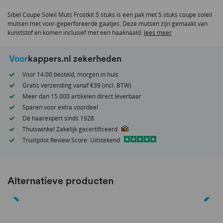
van
Sibel Coupe Soleil Muts Frostkit 5 stuks is een pak met 5 stuks coupe soleil
de
mutsen met voor-geperforeerde gaatjes. Deze mutsen zijn gemaakt van
afbeeldingen-
kunststof en komen inclusief met een haaknaald.
lees meer
gallerij
Voor
kappers.nl zekerheden
Voor 14:00 besteld, morgen in huis
Gratis verzending vanaf €39 (incl. BTW)
Meer dan 15.000 artikelen direct leverbaar
Sparen voor extra voordeel
Dé haarexpert sinds 1928
Thuiswinkel Zakelijk gecertificeerd
Trustpilot Review Score: Uitstekend
Alternatieve producten