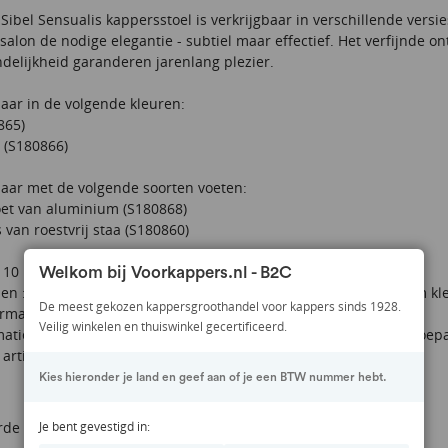
Sibel Sensualis kappersstoel is verkrijgbaar in verschillende versi
psalon de nodige elegantie - subtiel maar effectief. Het verfijnde on
delijkheid garanderen jarenlang plezier.
aar in de volgende kleuren:
865
)
 (
S180866
)
aar met de volgende soorten voeten:
oet van aluminium (
S180868
)
 van roestvrij staa (
S180860
)
110 kg
Welkom bij Voorkappers.nl - B2C
n : Kleur afbeelding kan afwijken van de werkelijkheid. Dit ivm k
De meest gekozen kappersgroothandel voor kappers sinds 1928.
rmatie: 5 jaar garantie op de pomp
Veilig winkelen en thuiswinkel gecertificeerd.
atie: Op dit salon meubilair is het herroepingsrecht niet van toep
t artikel wordt op een pallet geleverd tot aan de eerste drempel.
Kies hieronder je land en geef aan of je een BTW nummer hebt.
de armleuningen, zit- en rugoppervlak
Je bent gevestigd in: