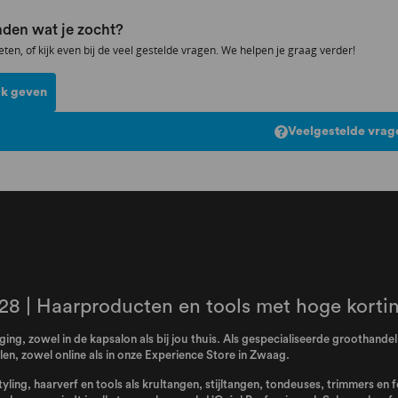
den wat je zocht?
eten, of kijk even bij de veel gestelde vragen. We helpen je graag verder!
k geven
Veelgestelde vrag
28 | Haarproducten en tools met hoge korti
ing, zowel in de kapsalon als bij jou thuis. Als gespecialiseerde groothand
n, zowel online als in onze Experience Store in Zwaag.
tyling, haarverf en tools als krultangen, stijltangen, tondeuses, trimmers en