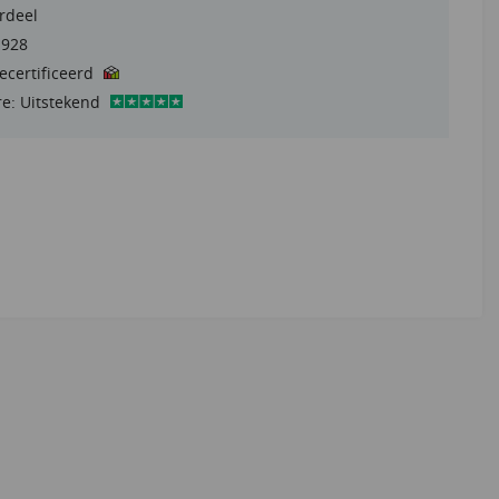
rdeel
1928
gecertificeerd
re: Uitstekend