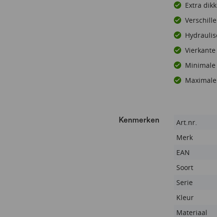
Extra dik
Verschill
Hydraulis
Vierkante
Minimale 
Maximale 
Kenmerken
Kenmerken
Art.nr.
Merk
EAN
Soort
Serie
Kleur
Materiaal