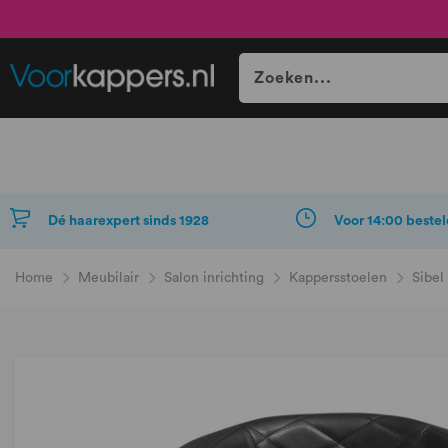
Dé haarexpert sinds 1928
Voor 14:00 bestel
Home
Meubilair
Salon inrichting
Kappersstoelen
Sibel
Ga
naar
het
einde