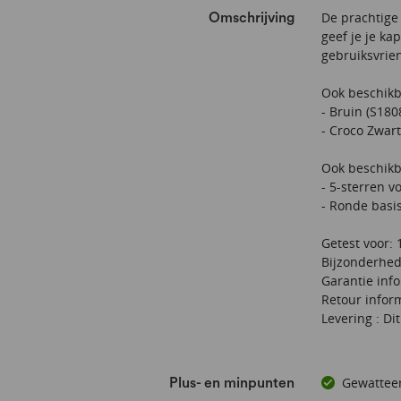
De prachtige 
Omschrijving
geef je je ka
gebruiksvrien
Ook beschikb
- Bruin (
S180
- Croco Zwart
Ook beschikb
- 5-sterren v
- Ronde basis
Getest voor: 
Bijzonderhede
Garantie info
Retour inform
Levering : Di
Gewatteer
Plus- en minpunten