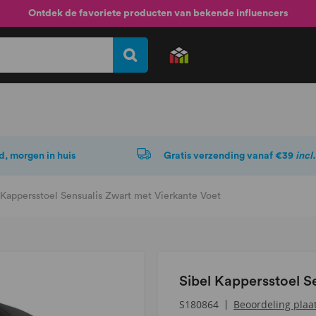
Ontdek de favoriete producten van bekende influencers
d, morgen in huis
Gratis verzending vanaf €39
incl
 Kappersstoel Sensualis Zwart met Vierkante Voet
Sibel Kappersstoel S
Beoordeling plaa
S180864