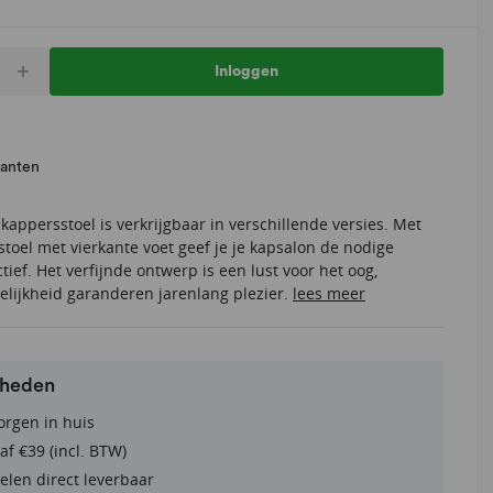
+
Inloggen
lanten
kappersstoel is verkrijgbaar in verschillende versies. Met
toel met vierkante voet geef je je kapsalon de nodige
ctief. Het verfijnde ontwerp is een lust voor het oog,
elijkheid garanderen jarenlang plezier.
lees meer
rheden
orgen in huis
af €39 (incl. BTW)
elen direct leverbaar