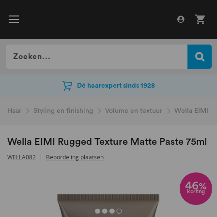
Dé haarexpert sinds 1928
Dé haarexpert sinds 1928
Haar
Styling en finishing
Volume en textuur
Wella EIMI R
Wella EIMI Rugged Texture Matte Paste 75ml
WELLA082
Beoordeling plaatsen
Ga
naar
46
%
korting
het
einde
van