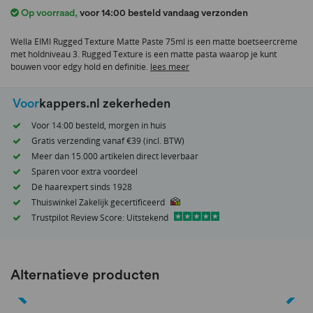
het
Op voorraad
,
voor 14:00 besteld vandaag verzonden
begin
van
Wella EIMI Rugged Texture Matte Paste 75ml is een matte boetseercrème
de
met holdniveau 3. Rugged Texture is een matte pasta waarop je kunt
afbeeldingen-
bouwen voor edgy hold en definitie.
lees meer
gallerij
Voor
kappers.nl zekerheden
Voor 14:00 besteld, morgen in huis
Gratis verzending vanaf €39 (incl. BTW)
Meer dan 15.000 artikelen direct leverbaar
Sparen voor extra voordeel
Dé haarexpert sinds 1928
Thuiswinkel Zakelijk gecertificeerd
Trustpilot Review Score: Uitstekend
Alternatieve producten