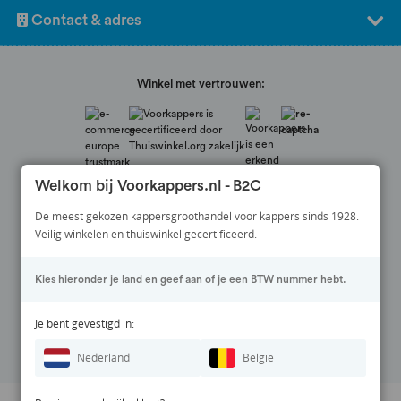
iedereen die kiest voor professionele haarverzorging van
Contact & adres
salonkwaliteit.
Winkel met vertrouwen:
Welkom bij Voorkappers.nl - B2C
De meest gekozen kappersgroothandel voor kappers sinds 1928.
Veilig winkelen en thuiswinkel gecertificeerd.
Veilig betalen via:
Kies hieronder je land en geef aan of je een BTW nummer hebt.
Volg ons op:
Je bent gevestigd in:
Nederland
België