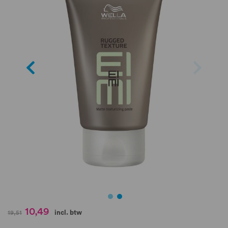
de
afbeeldingen-
gallerij
Ga
10,49
incl. btw
19,51
naar