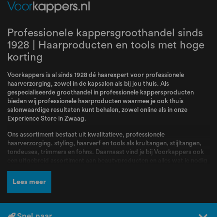
Professionele kappersgroothandel sinds
1928 | Haarproducten en tools met hoge
korting
Voorkappers is al sinds 1928 dé haarexpert voor professionele
haarverzorging, zowel in de kapsalon als bij jou thuis. Als
gespecialiseerde groothandel in professionele kappersproducten
bieden wij professionele haarproducten waarmee je ook thuis
salonwaardige resultaten kunt behalen, zowel online als in onze
Experience Store in Zwaag.
Ons assortiment bestaat uit kwalitatieve, professionele
haarverzorging, styling, haarverf en tools als krultangen, stijltangen,
tondeuses, trimmers en föhns. Daarnaast vind je bij Voorkappers ook
een uitgebreid assortiment aan beautyproducten en alles wat je nodig
hebt voor jouw routine. Bij Voorkappers vindt je alle topmerken zoals
L’Oréal Professionnel
,
Schwarzkopf
,
Wella
,
Kis
,
Goldwell
,
Redken
,
Lees meer
Wahl
,
BabylissPRO
,
K18
,
Olaplex
,
Dyson
,
Malibu C
,
FarmaVita
,
Valera
en nog veel meer! Producten en merken waar kappers dagelijks mee
werken en die bekend staan om hun kwaliteit, betrouwbaarheid en
professionele resultaten.
Snel naar