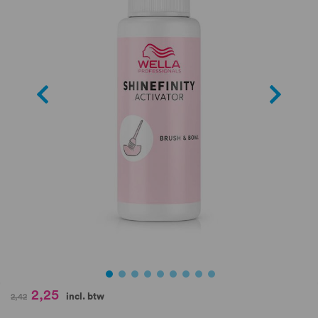
de
afbeeldingen-
gallerij
Ga
2,25
incl. btw
2,42
naar