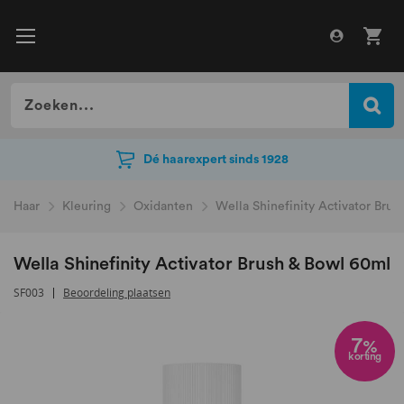
Dé haarexpert sinds 1928
Dé haarexpert sinds 1928
Haar
Kleuring
Oxidanten
Wella Shinefinity Activator Bru
Wella Shinefinity Activator Brush & Bowl 60ml
SF003
Beoordeling plaatsen
Ga
naar
7
%
korting
het
einde
van