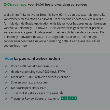
het
Op voorraad
,
voor 14:00 besteld vandaag verzonden
begin
van
Wella Shinefinity Activator Brush & Bowl 60ml is een activator die gebruikt
de
kan worden met verfbakje en kwast. Deze techniek heeft een iets dikkere
afbeeldingen-
formule dan de Bottle Application en is ideaal voor het precies aanbrengen
gallerij
van Wella Shinefinity. De Bowl & Brush Activator is geschikt voor precisie
werk en ook erg geschikt als je werkt met verschillende kleurformules. De
Shinefinity Activators bevatten een uitgebalanceerde pH-technologie
zonder haarbeschadiging en verheldering onthult een glans die je kunt
voelen!
lees meer
Voor
kappers.nl zekerheden
Voor 14:00 besteld, morgen in huis
Gratis verzending vanaf €39 (incl. BTW)
Meer dan 15.000 artikelen direct leverbaar
Sparen voor extra voordeel
Dé haarexpert sinds 1928
Thuiswinkel Zakelijk gecertificeerd
Trustpilot Review Score: Uitstekend