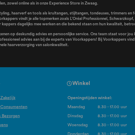
n, zowel online als in onze Experience Store in Zwaag.
tyling, haarverf en tools als krultangen, stijltangen, tondeuses, trimmers en
orkappers vindt je alle topmerken zoals
L’Oréal Professionnel
,
Schwarzkopf
,
kappers dagelijks mee werken en die bekend staan om hun kwaliteit, betro
enen op deskundig advies en persoonlijke service. Ons team staat voor jou kl
ofessioneel advies aan bij de experts van Voorkappers! Bij Voorkappers vind j
ele haarverzorging van salonkwaliteit.
e
Winkel
Zakelijk
Openingstijden winkel:
 Consumenten
Maandag
8.30 - 17.00 uur
n Bezorgen
Dinsdag
8.30 - 17.00 uur
vens
Woensdag
8.30 - 17.00 uur
Donderdag
8.30 - 17.00 uur