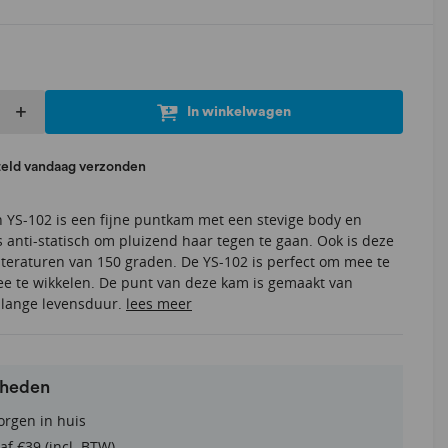
+
In winkelwagen
teld vandaag verzonden
n YS-102 is een fijne puntkam met een stevige body en
s anti-statisch om pluizend haar tegen te gaan. Ook is deze
pteraturen van 150 graden. De YS-102 is perfect om mee te
ee te wikkelen. De punt van deze kam is gemaakt van
a lange levensduur.
lees meer
rheden
orgen in huis
af €39 (incl. BTW)