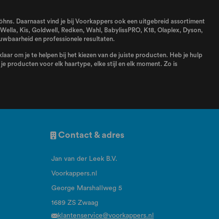
 föhns. Daarnaast vind je bij Voorkappers ook een uitgebreid assortiment
Wella
,
Kis
,
Goldwell
,
Redken
,
Wahl
,
BabylissPRO
,
K18
,
Olaplex
,
Dyson
,
uwbaarheid en professionele resultaten.
aar om je te helpen bij het kiezen van de juiste producten. Heb je hulp
e producten voor elk haartype, elke stijl en elk moment. Zo is
Contact & adres
Jan van der Leek B.V.
Voorkappers.nl
George Marshallweg 5
1689 ZS Zwaag
klantenservice@voorkappers.nl