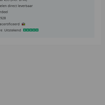
elen direct leverbaar
rdeel
1928
gecertificeerd
re: Uitstekend