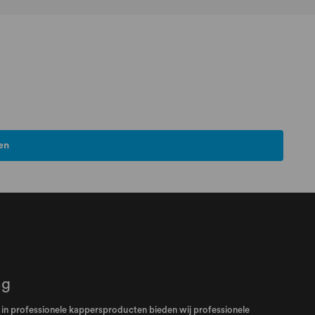
en
ng
el in professionele kappersproducten bieden wij professionele