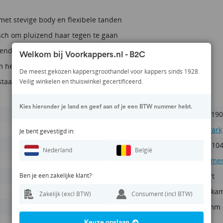
et stevige body en flexibele tanden
isch om pluizend haar tegen te gaan
tendig tot temperaturen van 150 graden
Welkom bij Voorkappers.nl - B2C
 het haar te touperen of sneller folies te wikkkelen
De meest gekozen kappersgroothandel voor kappers sinds 1928.
 staal voor een extra lange levensduur
Veilig winkelen en thuiswinkel gecertificeerd.
Kies hieronder je land en geef aan of je een BTW nummer hebt.
KAM190
Y.S Park
Je bent gevestigd in:
498110
Nederland
België
Kamme
Ben je een zakelijke klant?
Zwart
Puntka
Zakelijk (excl BTW)
Consument (incl BTW)
225mm
Ja
Keuze opslaan