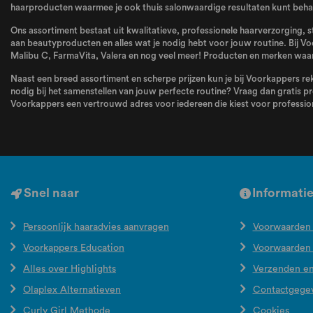
haarproducten waarmee je ook thuis salonwaardige resultaten kunt behale
Ons assortiment bestaat uit kwalitatieve, professionele haarverzorging, s
aan beautyproducten en alles wat je nodig hebt voor jouw routine. Bij Vo
Malibu C
,
FarmaVita
,
Valera
en nog veel meer! Producten en merken waar 
Naast een breed assortiment en scherpe prijzen kun je bij Voorkappers rek
nodig bij het samenstellen van jouw perfecte routine? Vraag dan gratis pr
Voorkappers een vertrouwd adres voor iedereen die kiest voor profession
Snel naar
Informati
Persoonlijk haaradvies aanvragen
Voorwaarden 
Voorkappers Education
Voorwaarden
Alles over Highlights
Verzenden e
Olaplex Alternatieven
Contactgege
Curly Girl Methode
Cookies