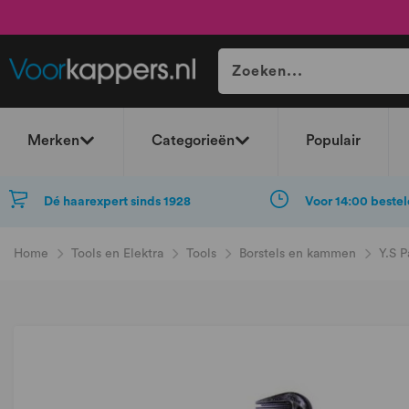
Merken
Categorieën
Populair
Dé haarexpert sinds 1928
Voor 14:00 bestel
Home
Tools en Elektra
Tools
Borstels en kammen
Y.S 
Ga
naar
het
einde