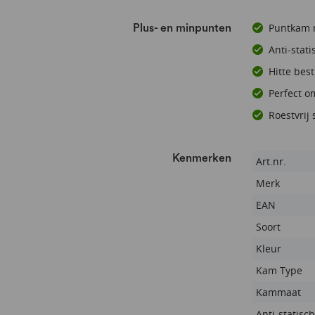
Puntkam m
Plus- en minpunten
Anti-stat
Hitte bes
Perfect om
Roestvrij
Kenmerken
Kenmerken
Art.nr.
Merk
EAN
Soort
Kleur
Kam Type
Kammaat
Anti-statisch