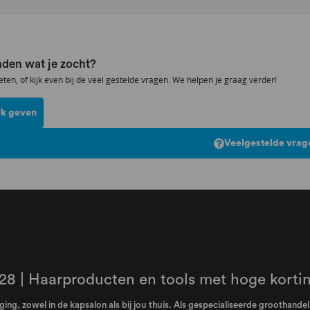
den wat je zocht?
eten, of kijk even bij de veel gestelde vragen. We helpen je graag verder!
k geven
Veelgestelde vrag
28 | Haarproducten en tools met hoge korti
ing, zowel in de kapsalon als bij jou thuis. Als gespecialiseerde groothand