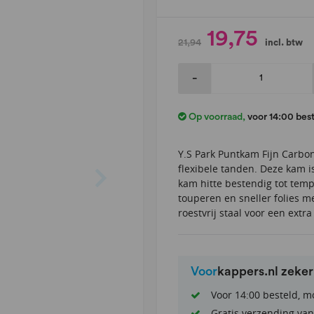
19,75
21,94
incl. btw
-
Op voorraad
,
voor 14:00 bes
Y.S Park Puntkam Fijn Carbo
flexibele tanden. Deze kam i
kam hitte bestendig tot tem
touperen en sneller folies m
roestvrij staal voor een extr
Voor
kappers.nl zeke
Voor 14:00 besteld, m
Gratis verzending van